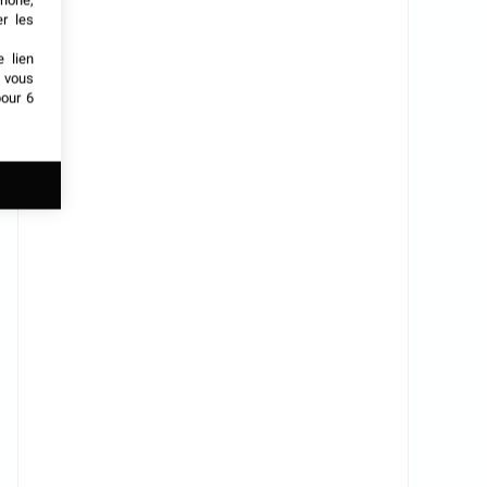
phone,
er les
e lien
t vous
our 6