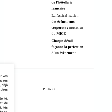
de l’hôtellerie
française
La festival-isation
des événements
corporate : mutation
du MICE
Chaque détail
façonne la perfection
d’un évènement
ur vos
naires
, déjà
autres
élité,
met de
icités