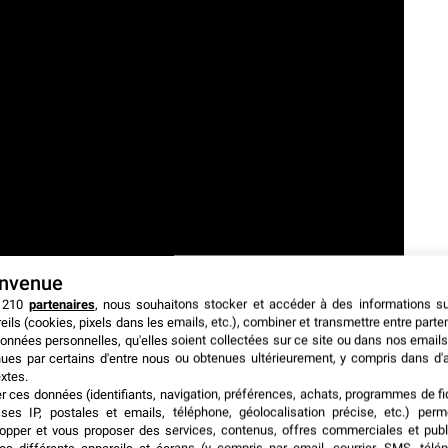
envenue
 210
partenaires
, nous souhaitons stocker et accéder à des informations s
eils (cookies, pixels dans les emails, etc.), combiner et transmettre entre parte
onnées personnelles, qu'elles soient collectées sur ce site ou dans nos emails
ues par certains d'entre nous ou obtenues ultérieurement, y compris dans d'
xtes.
er ces données (identifiants, navigation, préférences, achats, programmes de fid
ses IP, postales et emails, téléphone, géolocalisation précise, etc.) per
opper et vous proposer des services, contenus, offres commerciales et publ