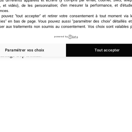
os différents appareils et écrans (y compris par email, courrier, SMS, télé
, et vidéo), de les personnaliser, d'en mesurer la performance, et d'étudi
nces.
 jeunes missionnaires mormones sont envoyées chez un
pouvez "tout accepter" et retirer votre consentement à tout moment via l
ngereux qu’elles ne l’avaient imaginé. Le décor
kies" en bas de page
. Vous pouvez aussi "paramétrer des choix" détaillés e
ansforment progressivement en menace.
ser aux traitements non soumis au consentement. Vos choix sont valables p
powered by
 seul sang ou les monstres
. Pour Halloween, ce film
 et un malaise persistant. Heretic est idéal pour ceux
Paramétrer vos choix
Tout accepter
arnage trop frontal.