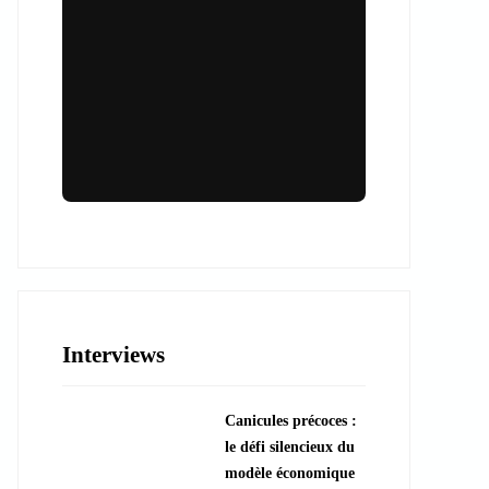
Lieux & animations pour des
événements inoubliables
Des espaces d'exception et des activités
uniques pour vos événements professionnels
ou particuliers.
Interviews
????️ Découvrir les lieux
Canicules précoces :
???? Explorer les animations
le défi silencieux du
modèle économique