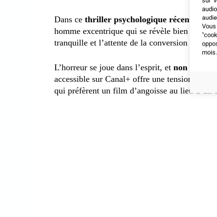
sur v
audio
audie
Dans ce
thriller psychologique récent
, deux
Vous 
homme excentrique qui se révèle bien plus da
"coo
tranquille et l’attente de la conversion se tr
oppo
mois.
L’horreur se joue dans l’esprit, et
non dans le
accessible sur Canal+ offre une tension sourde
qui préfèrent un film d’angoisse au lieu d’un c