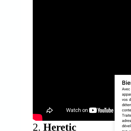
Bi
Avec
appar
vos d
déten
conte
Trait
adres
2.
Heretic
dével