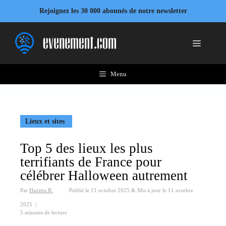
Aller
Rejoignez les 30 000 abonnés de notre newsletter
au
contenu
Menu
Menu
Lieux et sites
Top 5 des lieux les plus
terrifiants de France pour
célébrer Halloween autrement
Par
Hanitra R.
Publié le
11 octobre 2025
&
Mis à jour le
11 octobre
2025
|
5 minutes de lecture