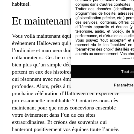
habituel.
compris dans d'autres contextes.
Traiter ces données (identifiants
programmes de fidélité, adresses 
Et maintenant ?
géolocalisation précise, etc.) per
des services, contenus, offres c
différents appareils et écrans (y
téléphone, audio, et vidéo), de l
Vous voilà maintenant équipés pour concevoir un
performance, et d'étudier les audi
Vous pouvez "tout accepter" et r
événement Halloween qui sortira véritablement de
moment via le lien "cookies" en
"paramétrer des choix" détaillés e
l’ordinaire et marquera durablement vos
soumis au consentement. Vos choix
collaborateurs. Ces lieux exceptionnels offrent
powered 
bien plus qu’un simple décor effrayant, car ils
portent en eux des histoires authentiques. Celles
Tout a
qui résonnent avec nos émotions les plus
Paramétrer
profondes. Alors, prêts à transformer votre
prochaine célébration d’Halloween en expérience
professionnelle inoubliable ? Contactez-nous dès
maintenant pour que nous concevions ensemble
votre événement dans l’un de ces sites
extraordinaires. Et créons des souvenirs qui
hanteront positivement vos équipes toute l’année.