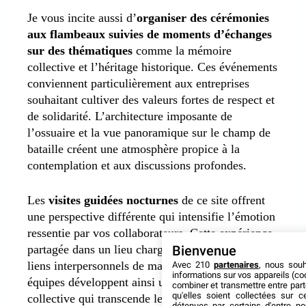
Je vous incite aussi d’
organiser des cérémonies
aux flambeaux suivies de moments d’échanges
sur des thématiques
comme la mémoire
collective et l’héritage historique. Ces événements
conviennent particulièrement aux entreprises
souhaitant cultiver des valeurs fortes de respect et
de solidarité. L’architecture imposante de
l’ossuaire et la vue panoramique sur le champ de
bataille créent une atmosphère propice à la
contemplation et aux discussions profondes.
Les
visites guidées nocturnes
de ce site offrent
une perspective différente qui intensifie l’émotion
ressentie par vos collaborateurs. Cette expérience
partagée dans un lieu chargé de sens renforce les
Bienvenue
liens interpersonnels de manière durable. Vos
Avec 210
partenaires
, nous sou
informations sur vos appareils (coo
équipes développent ainsi une conscience
combiner et transmettre entre par
qu'elles soient collectées sur 
collective qui transcende le cadre professionnel
détenues par certains d'entre no