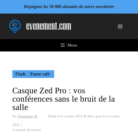
Aller
Rejoignez les 30 000 abonnés de notre newsletter
au
contenu
Menu
Menu
Flash
Pause café
Casque Zed Pro : vos
conférences sans le bruit de la
salle
Par
Fenomamy R.
Publié le
6 octobre 2025
&
Mis à jour le
6 octobre
2025
|
2 minutes de lecture