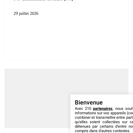
29 juillet 2026
Bienvenue
Avec 210
partenaires
, nous sou
informations sur vos appareils (coo
combiner et transmettre entre par
qu'elles soient collectées sur 
détenues par certains d'entre no
compris dans d'autres contextes.