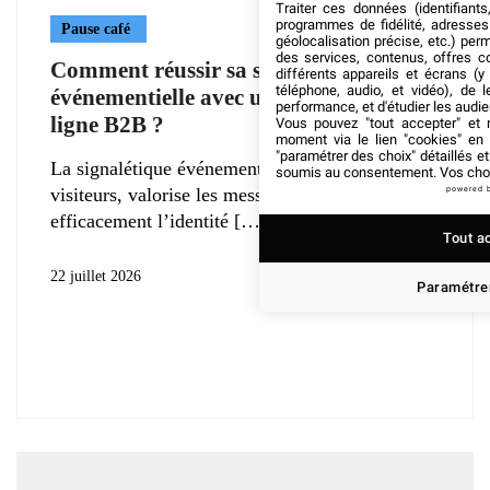
Traiter ces données (identifiants
programmes de fidélité, adresses 
Pause café
géolocalisation précise, etc.) per
des services, contenus, offres c
Comment réussir sa signalétique
différents appareils et écrans (y
téléphone, audio, et vidéo), de l
événementielle avec une imprimerie en
performance, et d'étudier les audi
ligne B2B ?
Vous pouvez "tout accepter" et r
moment via le lien "cookies" en
"paramétrer des choix" détaillés e
La signalétique événementielle guide les
soumis au consentement. Vos choix
visiteurs, valorise les messages et soutient
powered 
efficacement l’identité
Tout a
22 juillet 2026
Paramétrer