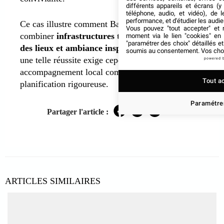
différents appareils et écrans (y
téléphone, audio, et vidéo), de l
performance, et d'étudier les audi
Ce cas illustre comment Barcelone permet de
Vous pouvez "tout accepter" et r
combiner
infrastructures techniques, originalité
moment via le lien "cookies" en
"paramétrer des choix" détaillés e
des lieux et ambiance inspirante
. Reproduire
soumis au consentement. Vos choix
une telle réussite exige cependant un
powered 
accompagnement local compétent et une
Tout a
planification rigoureuse.
Paramétrer
Partager l'article :
Facebook
Twitter
LinkedIn
ARTICLES SIMILAIRES