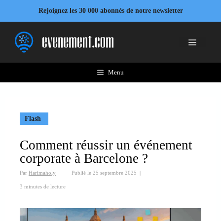
Aller
Rejoignez les 30 000 abonnés de notre newsletter
au
contenu
Menu
Menu
Flash
Comment réussir un événement
corporate à Barcelone ?
Par
Harimaholy
Publié le
25 septembre 2025
|
3 minutes de lecture