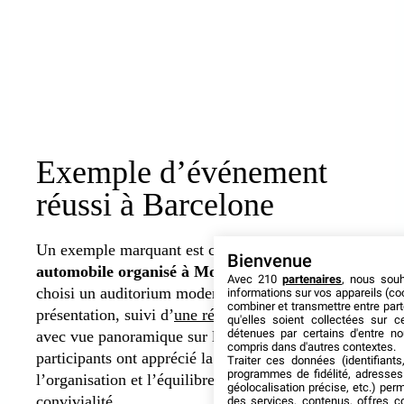
Exemple d’événement
réussi à Barcelone
Un exemple marquant est celui d’un
lancement
Bienvenue
automobile organisé à Montjuïc
. La marque a
Avec 210
partenaires
, nous sou
choisi un auditorium moderne pour la
informations sur vos appareils (coo
combiner et transmettre entre par
présentation, suivi d’
une réception sur un rooftop
qu'elles soient collectées sur 
détenues par certains d'entre no
avec vue panoramique sur la ville. Les
compris dans d'autres contextes.
participants ont apprécié la fluidité de
Traiter ces données (identifiants
programmes de fidélité, adresses 
l’organisation et l’équilibre entre travail et
géolocalisation précise, etc.) per
convivialité.
des services, contenus, offres c