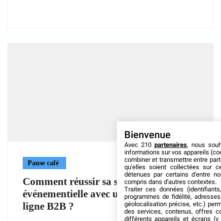
Bienvenue
Avec 210
partenaires
, nous sou
informations sur vos appareils (coo
combiner et transmettre entre par
Pause café
qu'elles soient collectées sur 
détenues par certains d'entre no
Comment réussir sa signalétique
compris dans d'autres contextes.
Traiter ces données (identifiants
événementielle avec une imprimerie en
programmes de fidélité, adresses 
géolocalisation précise, etc.) per
ligne B2B ?
des services, contenus, offres c
différents appareils et écrans (y