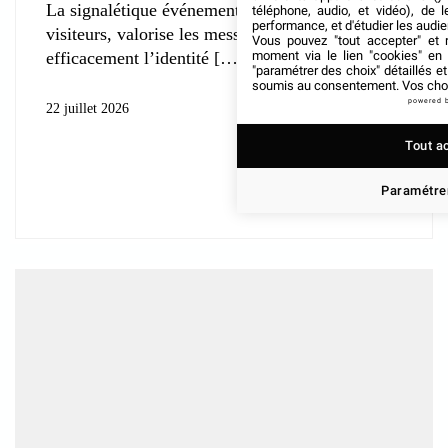
La signalétique événementielle guide les
téléphone, audio, et vidéo), de l
performance, et d'étudier les audi
visiteurs, valorise les messages et soutient
Vous pouvez "tout accepter" et r
moment via le lien "cookies" en
efficacement l’identité
"paramétrer des choix" détaillés e
soumis au consentement. Vos choix
powered 
22 juillet 2026
Tout a
Paramétrer