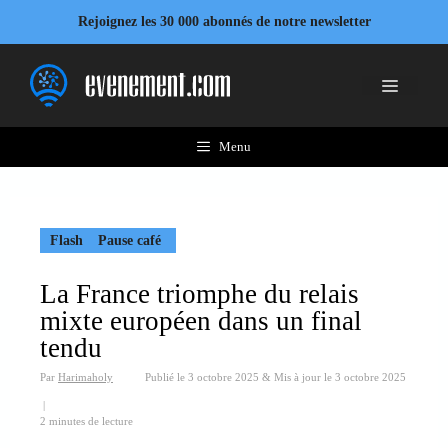
Aller
Rejoignez les 30 000 abonnés de notre newsletter
au
contenu
Menu
Menu
Flash
Pause café
La France triomphe du relais
mixte européen dans un final
tendu
Par
Harimaholy
Publié le
3 octobre 2025
&
Mis à jour le
3 octobre 2025
|
2 minutes de lecture