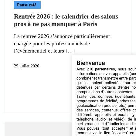
Pause café
Rentrée 2026 : le calendrier des salons
pros à ne pas manquer à Paris
La rentrée 2026 s’annonce particulièrement
chargée pour les professionnels de
l’événementiel et leurs
Bienvenue
29 juillet 2026
Avec 210
partenaires
, nous sou
informations sur vos appareils (coo
combiner et transmettre entre par
qu'elles soient collectées sur 
détenues par certains d'entre no
compris dans d'autres contextes.
Traiter ces données (identifiants
programmes de fidélité, adresses 
géolocalisation précise, etc.) per
des services, contenus, offres c
différents appareils et écrans (y
téléphone, audio, et vidéo), de l
performance, et d'étudier les audi
Vous pouvez "tout accepter" et r
moment via le lien "cookies" en