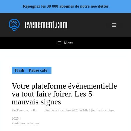
Aller
Rejoignez les 30 000 abonnés de notre newsletter
au
contenu
Menu
Menu
Flash
Pause café
Votre plateforme événementielle
va tout faire foirer. Les 5
mauvais signes
Par
Fenomamy R.
Publié le
7 octobre 2025
&
Mis à jour le
7 octobre
2025
|
2 minutes de lecture