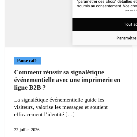
"paramétrer des choix" détaillés e
soumis au consentement. Vos choix
powered 
Tout a
Paramétrer
Pause café
Comment réussir sa signalétique
événementielle avec une imprimerie en
ligne B2B ?
La signalétique événementielle guide les
visiteurs, valorise les messages et soutient
efficacement l’identité
22 juillet 2026