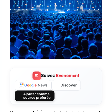
Suivez
Evenement
Discover
G
o
o
g
l
e
News
Ajouter comme
source préférée