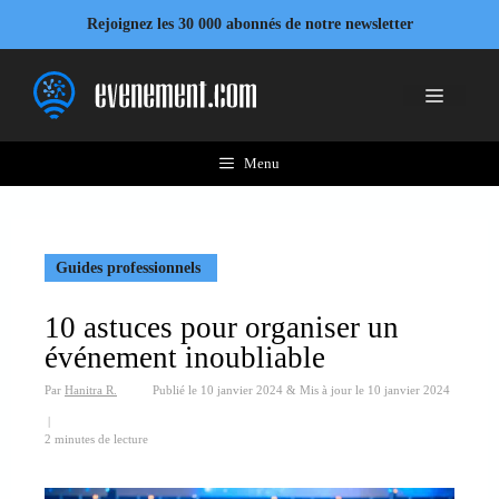
Aller
Rejoignez les 30 000 abonnés de notre newsletter
au
contenu
Menu
Menu
Guides professionnels
10 astuces pour organiser un
événement inoubliable
Par
Hanitra R.
Publié le
10 janvier 2024
&
Mis à jour le
10 janvier 2024
|
2 minutes de lecture