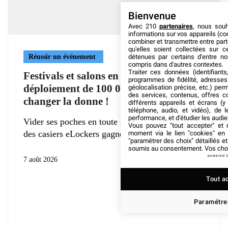
Bienvenue
Avec 210
partenaires
, nous sou
informations sur vos appareils (coo
combiner et transmettre entre par
qu'elles soient collectées sur 
détenues par certains d'entre no
Réussir un événement
compris dans d'autres contextes.
Traiter ces données (identifiants
Festivals et salons en Europe : le
programmes de fidélité, adresses 
déploiement de 100 000 eLockers va
géolocalisation précise, etc.) per
des services, contenus, offres c
changer la donne !
différents appareils et écrans (y
téléphone, audio, et vidéo), de l
performance, et d'étudier les audi
Vider ses poches en toute sécurité : la déferlante
Vous pouvez "tout accepter" et r
des casiers eLockers gagne
moment via le lien "cookies" en
"paramétrer des choix" détaillés e
soumis au consentement. Vos choix
powered 
7 août 2026
Tout a
Paramétrer