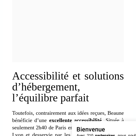
Accessibilité et solutions
d’hébergement,
l’équilibre parfait
Toutefois, contrairement aux idées reçues, Beaune
bénéficie d’une
excellente accessibilité
.
Située à
seulement 2h40 de Paris en TGV, à 45 minutes de
Bienvenue
Lyon et desservie par les autoroutes A6 et A31.
Avec 210
partenaires
, nous sou