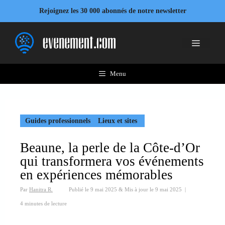
Aller
Rejoignez les 30 000 abonnés de notre newsletter
au
contenu
Menu
Menu
Guides professionnels
Lieux et sites
Beaune, la perle de la Côte-d’Or
qui transformera vos événements
en expériences mémorables
Par
Hanitra R.
Publié le
9 mai 2025
&
Mis à jour le
9 mai 2025
|
4 minutes de lecture