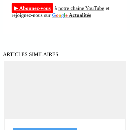
▶ Abonnez-vous
à
notre chaîne YouTube
et
rejoignez-nous sur
G
o
o
g
l
e
Actualités
ARTICLES SIMILAIRES