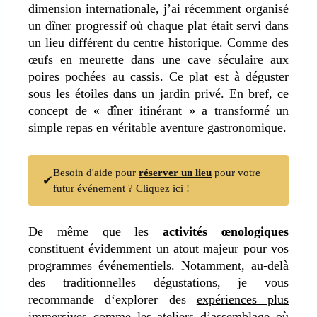
dimension internationale, j’ai récemment organisé
un dîner progressif où chaque plat était servi dans
un lieu différent du centre historique. Comme des
œufs en meurette dans une cave séculaire aux
poires pochées au cassis. Ce plat est à déguster
sous les étoiles dans un jardin privé. En bref, ce
concept de « dîner itinérant » a transformé un
simple repas en véritable aventure gastronomique.
Besoin d'aide pour
réserver un lieu
pour votre
✔
futur événement ? Cliquez ici !
De même que les
activités œnologiques
constituent évidemment un atout majeur pour vos
programmes événementiels. Notamment, au-delà
des traditionnelles dégustations, je vous
recommande d
‘explorer des
expériences plus
immersives
comme les ateliers d’assemblage où