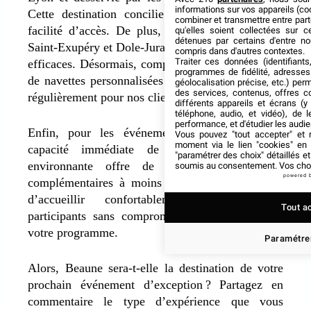
informations sur vos appareils (coo
C
ette destination concilie charme provincial et
combiner et transmettre entre par
facilité d’accès.
De plus, les aéroports de Lyon
qu'elles soient collectées sur 
détenues par certains d'entre no
Saint-Exupéry et Dole-Jura offrent des connexions
compris dans d'autres contextes.
Traiter ces données (identifiants
efficaces. Désormais, complétées par des services
programmes de fidélité, adresses 
de navettes personnalisées que nous coordonnons
géolocalisation précise, etc.) per
des services, contenus, offres c
régulièrement pour nos clients.
différents appareils et écrans (y
téléphone, audio, et vidéo), de l
performance, et d'étudier les audi
Enfin, pour les événements qui dépassent la
Vous pouvez "tout accepter" et r
moment via le lien "cookies" en
capacité immédiate de Beaune. La région
"paramétrer des choix" détaillés e
environnante offre de nombreuses solutions
soumis au consentement. Vos choix
powered 
complémentaires à moins de 30 minutes. À fin
d’accueillir confortablement jusqu’à 500
Tout a
participants sans compromettre la cohérence de
votre programme.
Paramétrer
Alors, Beaune sera-t-elle la destination de votre
prochain événement d’exception ? Partagez en
commentaire le type d’expérience que vous