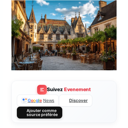
Suivez
Evenement
Discover
G
o
o
g
l
e
News
Ajouter comme
source préférée