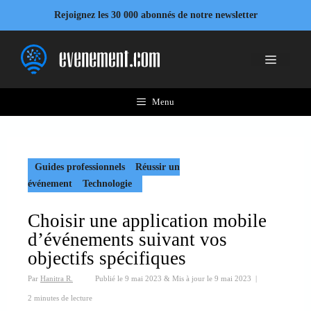
Aller
Rejoignez les 30 000 abonnés de notre newsletter
au
contenu
Menu
Menu
Guides professionnels
Réussir un
événement
Technologie
Choisir une application mobile
d’événements suivant vos
objectifs spécifiques
Par
Hanitra R.
Publié le
9 mai 2023
&
Mis à jour le
9 mai 2023
|
2 minutes de lecture