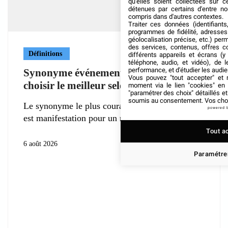
qu'elles soient collectées sur 
détenues par certains d'entre no
compris dans d'autres contextes.
Traiter ces données (identifiants
programmes de fidélité, adresses 
géolocalisation précise, etc.) per
des services, contenus, offres c
Définitions
différents appareils et écrans (y
téléphone, audio, et vidéo), de l
performance, et d'étudier les audi
Synonyme événement : comment
Vous pouvez "tout accepter" et r
choisir le meilleur selon le contexte ?
moment via le lien "cookies" en
"paramétrer des choix" détaillés e
soumis au consentement. Vos choix
Le synonyme le plus courant du mot événement
powered 
est manifestation pour un rassemblement
Tout a
6 août 2026
Paramétrer