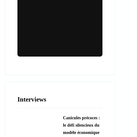
Lieux & animations pour des
événements inoubliables
Des espaces d'exception et des activités
uniques pour vos événements professionnels
ou particuliers.
Interviews
????️ Découvrir les lieux
Canicules précoces :
???? Explorer les animations
le défi silencieux du
modèle économique