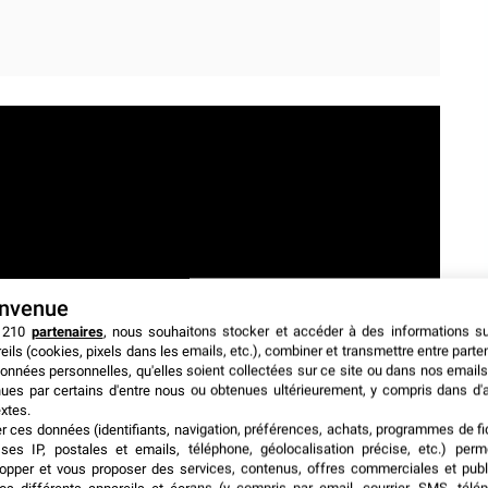
envenue
 210
partenaires
, nous souhaitons stocker et accéder à des informations s
eils (cookies, pixels dans les emails, etc.), combiner et transmettre entre parte
onnées personnelles, qu'elles soient collectées sur ce site ou dans nos emails
ues par certains d'entre nous ou obtenues ultérieurement, y compris dans d'
xtes.
er ces données (identifiants, navigation, préférences, achats, programmes de fid
ses IP, postales et emails, téléphone, géolocalisation précise, etc.) per
opper et vous proposer des services, contenus, offres commerciales et publ