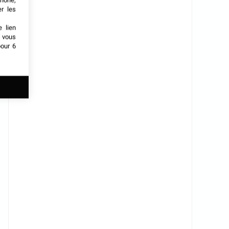
phone,
er les
e lien
t vous
our 6