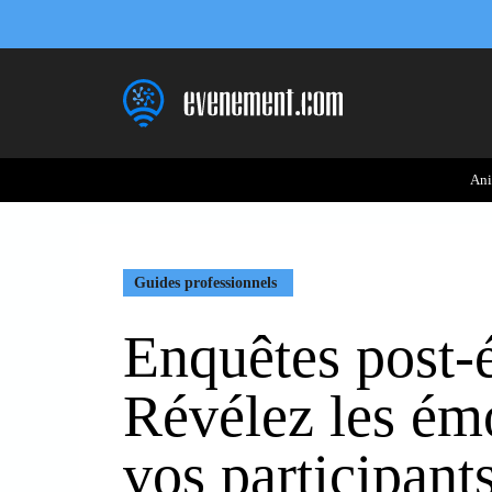
Aller
au
contenu
Ani
Guides professionnels
Enquêtes post-
Révélez les ém
vos participant