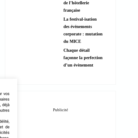
de l’hôtellerie
française
La festival-isation
des événements
corporate : mutation
du MICE
Chaque détail
façonne la perfection
d’un évènement
ur vos
naires
, déjà
autres
élité,
met de
icités