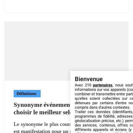
Bienvenue
Avec 210
partenaires
, nous sou
informations sur vos appareils (coo
Définitions
combiner et transmettre entre par
qu'elles soient collectées sur 
détenues par certains d'entre no
Synonyme événement : comment
compris dans d'autres contextes.
choisir le meilleur selon le contexte ?
Traiter ces données (identifiants
programmes de fidélité, adresses 
géolocalisation précise, etc.) per
Le synonyme le plus courant du mot événement
des services, contenus, offres c
différents appareils et écrans (y
est manifestation pour un rassemblement