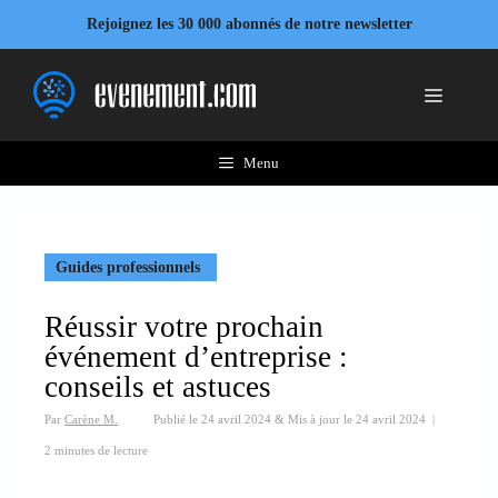
Aller
Rejoignez les 30 000 abonnés de notre newsletter
au
contenu
Menu
Menu
Guides professionnels
Réussir votre prochain
événement d’entreprise :
conseils et astuces
Par
Carène M.
Publié le
24 avril 2024
&
Mis à jour le
24 avril 2024
|
2 minutes de lecture