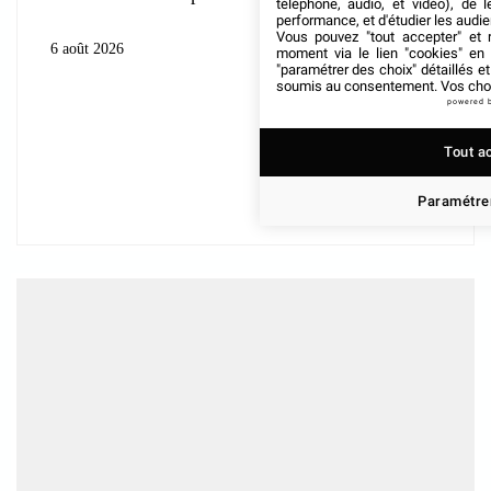
téléphone, audio, et vidéo), de l
performance, et d'étudier les audi
Vous pouvez "tout accepter" et r
6 août 2026
moment via le lien "cookies" en
"paramétrer des choix" détaillés e
soumis au consentement. Vos choix
powered 
Tout a
Paramétrer