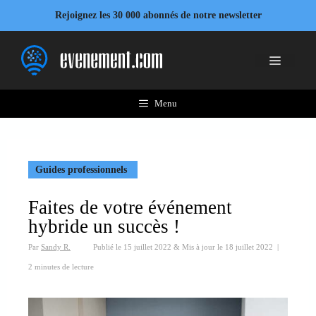
Aller
Rejoignez les 30 000 abonnés de notre newsletter
au
contenu
Menu
Menu
Guides professionnels
Faites de votre événement
hybride un succès !
Par
Sandy R.
Publié le
15 juillet 2022
&
Mis à jour le
18 juillet 2022
|
2 minutes de lecture