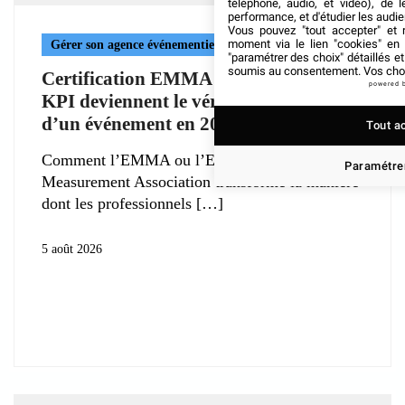
téléphone, audio, et vidéo), de l
performance, et d'étudier les audi
Vous pouvez "tout accepter" et r
moment via le lien "cookies" en
Gérer son agence événementielle
"paramétrer des choix" détaillés e
soumis au consentement. Vos choix
Certification EMMA : Pourquoi les
powered 
KPI deviennent le véritable livrable
d’un événement en 2026 ?
Tout a
Comment l’EMMA ou l’Event Marketing
Paramétrer
Measurement Association transforme la manière
dont les professionnels
5 août 2026