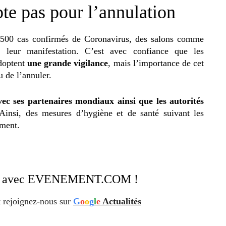
e pas pour l’annulation
s 500 cas confirmés de Coronavirus, des salons comme
 leur manifestation. C’est avec confiance que les
adoptent
une grande vigilance
, mais l’importance de cet
 de l’annuler.
vec ses partenaires mondiaux ainsi que les autorités
 Ainsi, des mesures d’hygiène et de santé suivant les
ement.
ation avec EVENEMENT.COM !
 rejoignez-nous sur
G
o
o
g
l
e
Actualités