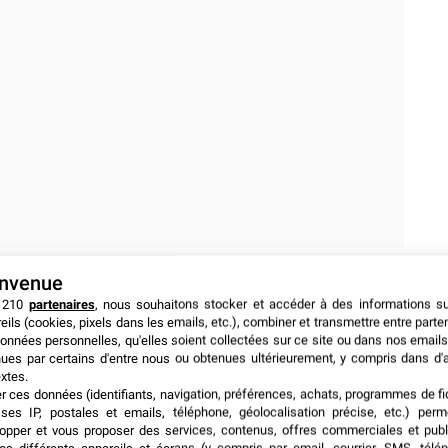
envenue
ts basés en Chine ne représentent que 2% de l’espace
 210
partenaires
, nous souhaitons stocker et accéder à des informations s
 la poursuite de l’organisation de l’événement, les
eils (cookies, pixels dans les emails, etc.), combiner et transmettre entre parte
ulières concernant
la liste des protocoles de précaution
onnées personnelles, qu'elles soient collectées sur ce site ou dans nos emails
pour l’assurance de la sécurité de tous.
ues par certains d'entre nous ou obtenues ultérieurement, y compris dans d'
xtes.
er ces données (identifiants, navigation, préférences, achats, programmes de fid
ses IP, postales et emails, téléphone, géolocalisation précise, etc.) per
opper et vous proposer des services, contenus, offres commerciales et publ