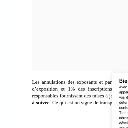
Bi
Les annulations des exposants et participan
Avec
d’exposition et 1% des inscriptions. Dans
appar
responsables fournissent des mises à jour rég
vos d
à suivre
. Ce qui est un signe de transparence 
déten
conte
Trait
adres
dével