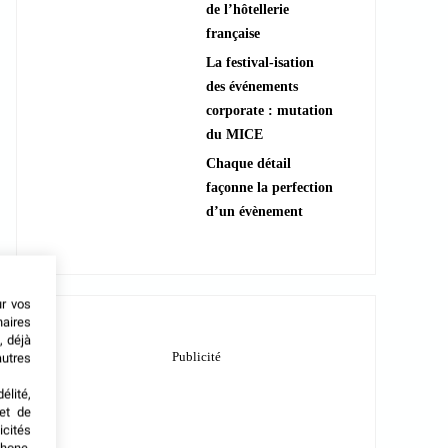
de l’hôtellerie
française
La festival-isation
des événements
corporate : mutation
du MICE
Chaque détail
façonne la perfection
d’un évènement
ur vos
naires
, déjà
autres
élité,
met de
icités