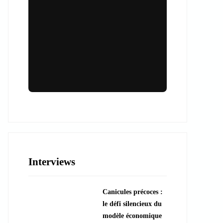
Lieux & animations pour des
événements inoubliables
Des espaces d'exception et des activités
uniques pour vos événements professionnels
ou particuliers.
Interviews
????️ Découvrir les lieux
Canicules précoces :
???? Explorer les animations
le défi silencieux du
modèle économique