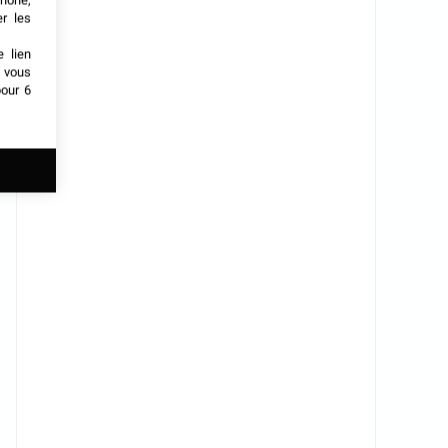
phone,
er les
e lien
t vous
our 6