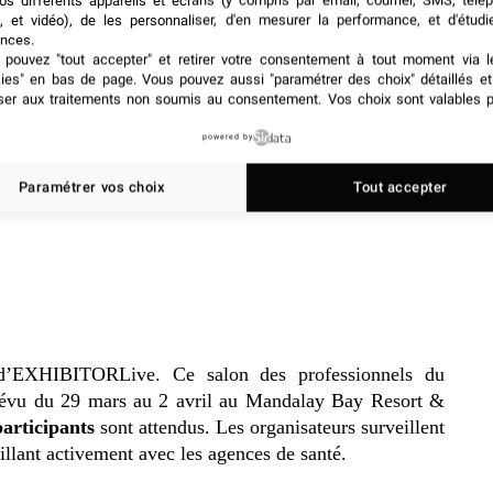
os différents appareils et écrans (y compris par email, courrier, SMS, télé
, et vidéo), de les personnaliser, d'en mesurer la performance, et d'étudi
nces.
pouvez "tout accepter" et retirer votre consentement à tout moment via l
kies" en bas de page
. Vous pouvez aussi "paramétrer des choix" détaillés e
ser aux traitements non soumis au consentement. Vos choix sont valables p
powered by
Paramétrer vos choix
Tout accepter
d’EXHIBITORLive. Ce salon des professionnels du
révu du 29 mars au 2 avril au Mandalay Bay Resort &
participants
sont attendus. Les organisateurs surveillent
illant activement avec les agences de santé.