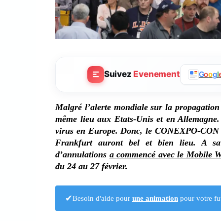
Suivez
Evenement
G
o
o
g
l
Malgré l’alerte mondiale sur la propagation
même lieu aux Etats-Unis et en Allemagne. 
virus en Europe. Donc, le CONEXPO-CON
Frankfurt auront bel et bien lieu. A sa
d’annulations
a commencé avec le Mobile 
du 24 au 27 février.
✔
Besoin d'aide pour
une animation
pour votre fu