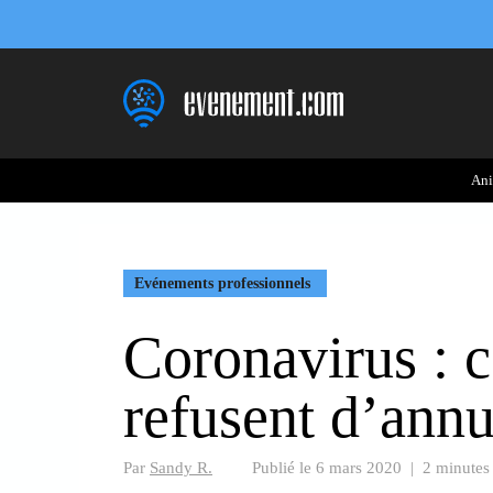
Aller
au
contenu
Ani
Evénements professionnels
Coronavirus : c
refusent d’annu
Par
Sandy R.
Publié le
6 mars 2020
|
2 minutes 