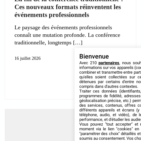
Ces nouveaux formats réinventent les
événements professionnels
Le paysage des événements professionnels
connaît une mutation profonde. La conférence
traditionnelle, longtemps
Bienvenue
16 juillet 2026
Avec 210
partenaires
, nous sou
informations sur vos appareils (coo
combiner et transmettre entre par
qu'elles soient collectées sur 
détenues par certains d'entre no
compris dans d'autres contextes.
Traiter ces données (identifiants
programmes de fidélité, adresses 
géolocalisation précise, etc.) per
des services, contenus, offres c
différents appareils et écrans (y
téléphone, audio, et vidéo), de l
performance, et d'étudier les audi
Vous pouvez "tout accepter" et r
moment via le lien "cookies" en
"paramétrer des choix" détaillés e
soumis au consentement. Vos choix