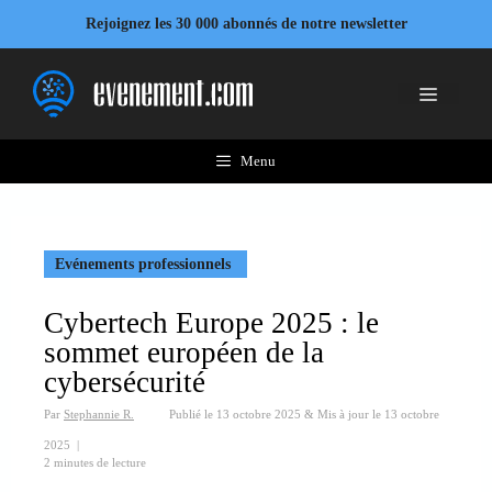
Aller
Rejoignez les 30 000 abonnés de notre newsletter
au
contenu
Menu
Menu
Evénements professionnels
Cybertech Europe 2025 : le
sommet européen de la
cybersécurité
Par
Stephannie R.
Publié le
13 octobre 2025
&
Mis à jour le
13 octobre
2025
|
2 minutes de lecture