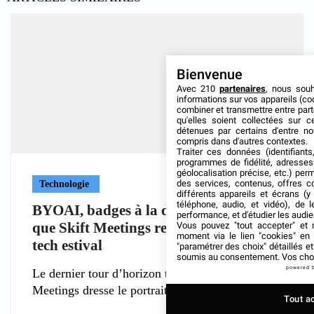
Bienvenue
Avec 210
partenaires
, nous sou
informations sur vos appareils (coo
combiner et transmettre entre par
qu'elles soient collectées sur 
détenues par certains d'entre no
compris dans d'autres contextes.
Traiter ces données (identifiants
programmes de fidélité, adresses 
géolocalisation précise, etc.) per
des services, contenus, offres c
Technologie
différents appareils et écrans (y
téléphone, audio, et vidéo), de l
BYOAI, badges à la demande, NFC : ce
performance, et d'étudier les audi
que Skift Meetings retient de l’event
Vous pouvez "tout accepter" et r
moment via le lien "cookies" en
tech estival
"paramétrer des choix" détaillés e
soumis au consentement. Vos choix
powered 
Le dernier tour d’horizon technologique de Skift
Meetings dresse le portrait d’un secteur
Tout a