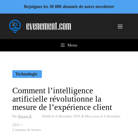
Aller
Rejoignez les 30 000 abonnés de notre newsletter
au
contenu
Menu
Menu
Technologie
Comment l’intelligence
artificielle révolutionne la
mesure de l’expérience client
Par
Hanitra R.
Publié le
4 décembre 2024
&
Mis à jour le
4 décembre
2024
|
2 minutes de lecture