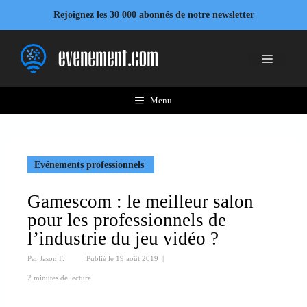
Aller
Rejoignez les 30 000 abonnés de notre newsletter
au
contenu
Menu
Menu
Evénements professionnels
Gamescom : le meilleur salon
pour les professionnels de
l’industrie du jeu vidéo ?
Par
Jason F.
Publié le
19 août 2019
|
2 minutes de lecture