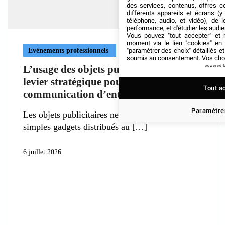
des services, contenus, offres c
différents appareils et écrans (y
téléphone, audio, et vidéo), de l
performance, et d'étudier les audi
Vous pouvez "tout accepter" et r
moment via le lien "cookies" en
Evénements professionnels
"paramétrer des choix" détaillés e
soumis au consentement. Vos choix
L’usage des objets publicitaires, un
powered 
levier stratégique pour la
Tout a
communication d’entreprise
Paramétrer
Les objets publicitaires ne se résument plus à de
simples gadgets distribués au
6 juillet 2026