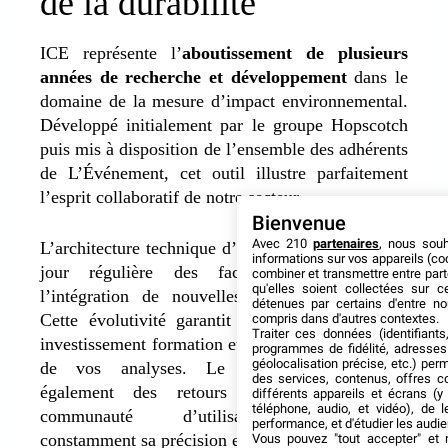
de la durabilité
ICE représente l’
aboutissement de plusieurs
années de recherche et développement
dans le
domaine de la mesure d’impact environnemental.
Développé initialement par le groupe Hopscotch
puis mis à disposition de l’ensemble des adhérents
de L’Événement,
cet outil illustre parfaitement
l’esprit collaboratif de notre secteur.
Bienvenue
Avec 210
partenaires
, nous sou
L’architecture technique d’ICE permet une mise à
informations sur vos appareils (coo
jour régulière des facteurs d’émission et
combiner et transmettre entre par
qu'elles soient collectées sur 
l’intégration de nouvelles catégories d’impact.
détenues par certains d'entre no
Cette évolutivité garantit la pérennité de votre
compris dans d'autres contextes.
Traiter ces données (identifiants
investissement formation et la pertinence continue
programmes de fidélité, adresses 
géolocalisation précise, etc.) per
de vos analyses.
Le simulateur s’enrichit
des services, contenus, offres c
également des retours d’expérience de la
différents appareils et écrans (y
téléphone, audio, et vidéo), de l
communauté d’utilisateurs, améliorant
performance, et d'étudier les audi
constamment sa précision et sa facilité d’usage.
Vous pouvez "tout accepter" et r