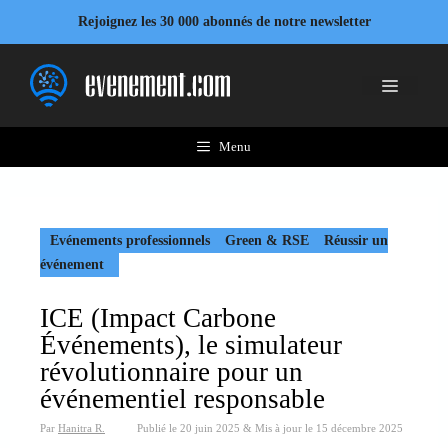
Aller
Rejoignez les 30 000 abonnés de notre newsletter
au
contenu
Menu
Menu
Evénements professionnels
Green & RSE
Réussir un
événement
ICE (Impact Carbone
Événements), le simulateur
révolutionnaire pour un
événementiel responsable
Par
Hanitra R.
Publié le
20 juin 2025
&
Mis à jour le
15 décembre 2025