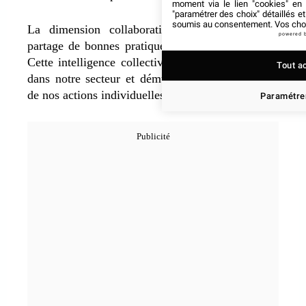
moment via le lien "cookies" en
"paramétrer des choix" détaillés e
soumis au consentement. Vos choix
La dimension collaborative d’ICE favorise le
powered 
partage de bonnes pratiques entre professionnels.
Cette intelligence collective accélère l’innovation
Tout a
dans notre secteur et démultiplie l’impact positif
de nos actions individuelles sur l’environnement.
Paramétrer