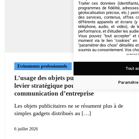
Traiter ces données (identifiants
programmes de fidélité, adresses 
géolocalisation précise, etc.) per
des services, contenus, offres c
différents appareils et écrans (y
téléphone, audio, et vidéo), de l
performance, et d'étudier les audi
Vous pouvez "tout accepter" et r
moment via le lien "cookies" en
"paramétrer des choix" détaillés e
soumis au consentement. Vos choix
powered 
Evénements professionnels
Tout a
L’usage des objets publicitaires, un
Paramétrer
levier stratégique pour la
communication d’entreprise
Les objets publicitaires ne se résument plus à de
simples gadgets distribués au
6 juillet 2026