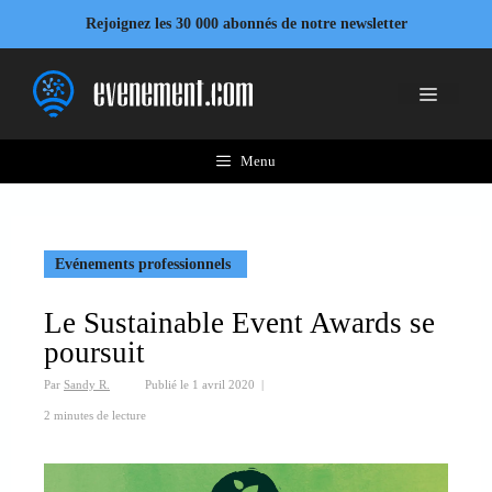
Aller
Rejoignez les 30 000 abonnés de notre newsletter
au
contenu
Menu
Menu
Evénements professionnels
Le Sustainable Event Awards se
poursuit
Par
Sandy R.
Publié le
1 avril 2020
|
2 minutes de lecture