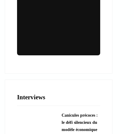
Lieux & animations pour des
événements inoubliables
Des espaces d'exception et des activités
uniques pour vos événements professionnels
ou particuliers.
Interviews
????️ Découvrir les lieux
Canicules précoces :
???? Explorer les animations
le défi silencieux du
modèle économique