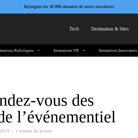
Rejoignez les 30 000 abonnés de notre newsletter
Tech
Destination & Sites
mations Robotiques
Animations VR
Animations Innovantes
endez-vous des
de l’événementiel
 2019
|
1 minute de lecture