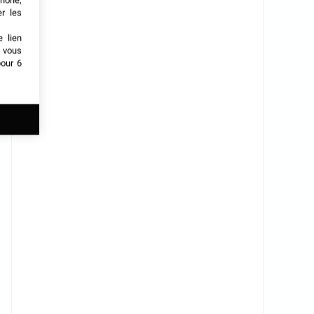
phone,
er les
e lien
t vous
our 6