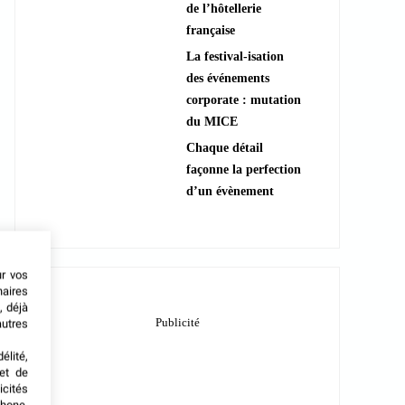
de l’hôtellerie
française
La festival-isation
des événements
corporate : mutation
du MICE
Chaque détail
façonne la perfection
d’un évènement
ur vos
naires
, déjà
autres
élité,
met de
icités