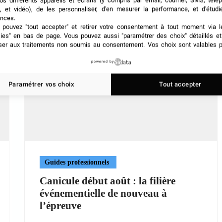
os différents appareils et écrans (y compris par email, courrier, SMS, télé
, et vidéo), de les personnaliser, d'en mesurer la performance, et d'étudi
nces.
pouvez "tout accepter" et retirer votre consentement à tout moment via l
kies" en bas de page
. Vous pouvez aussi "paramétrer des choix" détaillés e
ser aux traitements non soumis au consentement. Vos choix sont valables p
powered by
Paramétrer vos choix
Tout accepter
Guides professionnels
Canicule début août : la filière
événementielle de nouveau à
l’épreuve