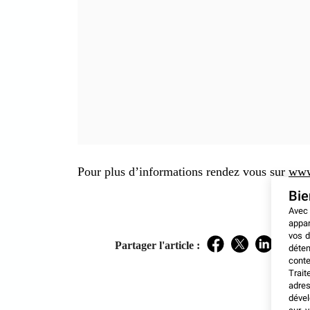
Pour plus d’informations rendez vous sur
www.
Bi
Avec
appar
vos d
Partager l'article :
déten
Facebook
Twitter
LinkedIn
conte
Trait
adres
dével