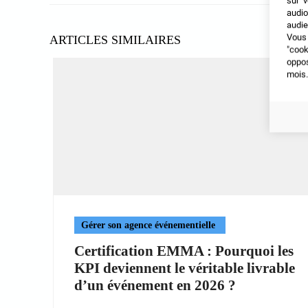
sur v
audio
audie
Vous 
ARTICLES SIMILAIRES
"coo
oppo
mois.
Gérer son agence événementielle
Certification EMMA : Pourquoi les
KPI deviennent le véritable livrable
d’un événement en 2026 ?