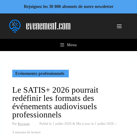
Aller
Rejoignez les 30 000 abonnés de notre newsletter
au
contenu
Menu
Menu
Evénements professionnels
Le SATIS+ 2026 pourrait
redéfinir les formats des
événements audiovisuels
professionnels
Par
Kevunie
Publié le
1 juillet 2026
&
Mis à jour le
1 juillet 2026
|
3 minutes de lecture