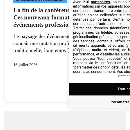
Avec 210
partenaires
, nous sou
informations sur vos appareils (coo
La fin de la conférence traditionnelle ?
combiner et transmettre entre par
qu'elles soient collectées sur 
Ces nouveaux formats réinventent les
détenues par certains d'entre no
événements professionnels
compris dans d'autres contextes.
Traiter ces données (identifiants
programmes de fidélité, adresses 
Le paysage des événements professionnels
géolocalisation précise, etc.) per
des services, contenus, offres c
connaît une mutation profonde. La conférence
différents appareils et écrans (y
traditionnelle, longtemps
téléphone, audio, et vidéo), de l
performance, et d'étudier les audi
Vous pouvez "tout accepter" et r
moment via le lien "cookies" en
16 juillet 2026
"paramétrer des choix" détaillés e
soumis au consentement. Vos choix
powered 
Tout a
Paramétrer