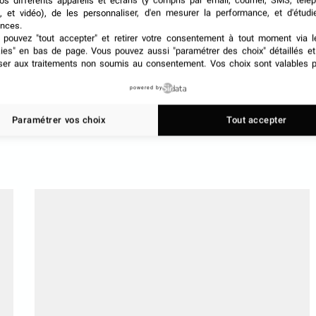
os différents appareils et écrans (y compris par email, courrier, SMS, télé
, et vidéo), de les personnaliser, d'en mesurer la performance, et d'étudi
nces.
ation avec EVENEMENT.COM !
pouvez "tout accepter" et retirer votre consentement à tout moment via l
kies" en bas de page
. Vous pouvez aussi "paramétrer des choix" détaillés e
ser aux traitements non soumis au consentement. Vos choix sont valables p
 rejoignez-nous sur
G
o
o
g
l
e
Actualités
powered by
Paramétrer vos choix
Tout accepter