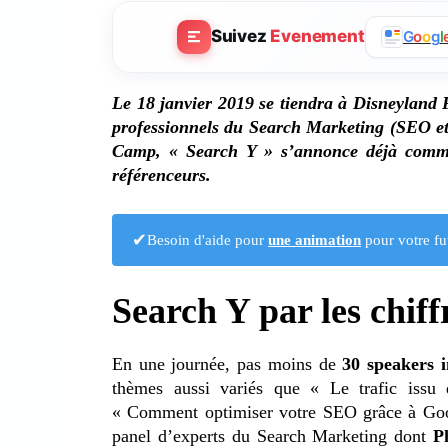
Suivez
Evenement
G
o
o
g
l
Le 18 janvier 2019 se tiendra à Disneyland 
professionnels du Search Marketing (SEO et
Camp, « Search Y » s’annonce déjà comme
référenceurs.
✔
Besoin d'aide pour
une animation
pour votre fu
Search Y par les chiff
En une journée, pas moins de
30 speakers i
thèmes aussi variés que « Le trafic issu 
« Comment optimiser votre SEO grâce à Goog
panel d’experts du Search Marketing dont
P