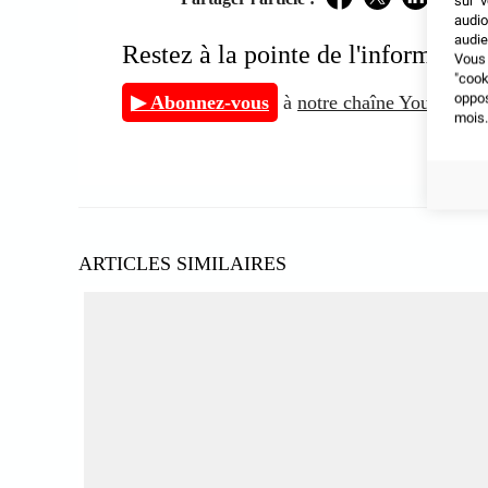
sur v
Facebook
Twitter
LinkedIn
audio
audie
Restez à la pointe de l'inform
Vous 
"coo
oppo
▶ Abonnez-vous
à
notre chaîne YouTube
et
mois.
ARTICLES SIMILAIRES