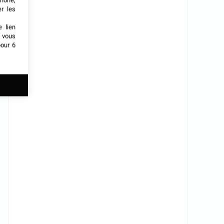
phone,
er les
e lien
t vous
our 6