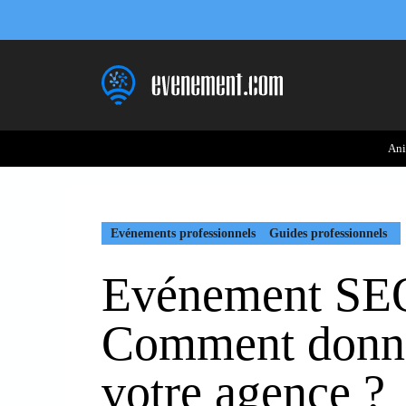
Aller
au
contenu
Ani
Evénements professionnels
Guides professionnels
Evénement SEO 
Comment donner 
votre agence ?