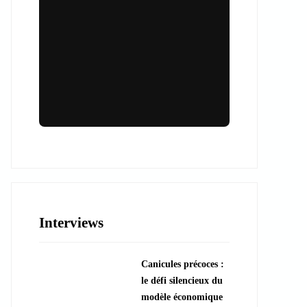
Lieux & animations pour des
événements inoubliables
Des espaces d'exception et des activités
uniques pour vos événements professionnels
ou particuliers.
Interviews
????️ Découvrir les lieux
Canicules précoces :
???? Explorer les animations
le défi silencieux du
modèle économique