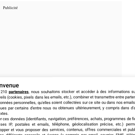
envenue
 210
partenaires
, nous souhaitons stocker et accéder à des informations s
eils (cookies, pixels dans les emails, etc.), combiner et transmettre entre parte
onnées personnelles, qu'elles soient collectées sur ce site ou dans nos emails
s’élève à 50 € ou 100 €
, selon la formule choisie. Pour
ues par certains d'entre nous ou obtenues ultérieurement, y compris dans d'
etterie ou le programme complet de la journée, Search Y
xtes.
bours vous indiquant le début des festivités.
er ces données (identifiants, navigation, préférences, achats, programmes de fid
ses IP, postales et emails, téléphone, géolocalisation précise, etc.) per
opper et vous proposer des services, contenus, offres commerciales et publ