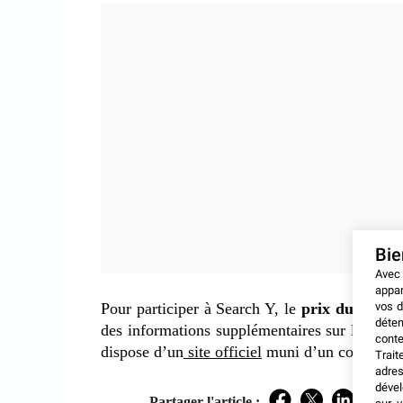
Bi
Avec
appar
vos d
Pour participer à Search Y, le
prix du billet 
déten
des informations supplémentaires sur la bill
conte
dispose d’un
site officiel
muni d’un compte à re
Trait
adres
dével
Partager l'article :