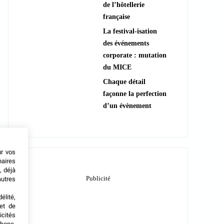
de l’hôtellerie
française
La festival-isation
des événements
corporate : mutation
du MICE
Chaque détail
façonne la perfection
d’un évènement
ur vos
naires
, déjà
autres
élité,
met de
icités