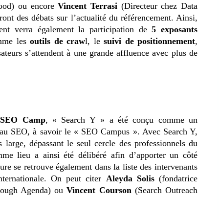
ood) ou encore
Vincent Terrasi
(Directeur chez Data
nt des débats sur l’actualité du référencement. Ainsi,
ent verra également la participation de
5 exposants
omme les
outils de craw
l, le
suivi de positionnement
,
sateurs s’attendent à une grande affluence avec plus de
on SEO Camp
, « Search Y » a été conçu comme un
s au SEO, à savoir le « SEO Campus ». Avec Search Y,
s large, dépassant le seul cercle des professionnels du
e lieu a ainsi été délibéré afin d’apporter un côté
ure se retrouve également dans la liste des intervenants
nternationale. On peut citer
Aleyda Solis
(fondatrice
Rough Agenda) ou
Vincent Courson
(Search Outreach