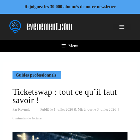
Aller
Rejoignez les 30 000 abonnés de notre newsletter
au
contenu
Menu
Menu
Guides professionnels
Ticketswap : tout ce qu’il faut
savoir !
Par
Kevunie
Publié le
1 juillet 2026
&
Mis à jour le
3 juillet 2026
|
6 minutes de lecture