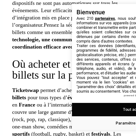
dispositifs ne sont pas automatiques sur tous les
événements. Leur efficacité dépend du niveau
Bienvenue
d’intégration mis en place par
Avec 210
partenaires
, nous sou
informations sur vos appareils (coo
l’organisateur.Pensez la sécurité de la revente de
combiner et transmettre entre par
billets comme un ensemble :
combinez la
qu'elles soient collectées sur 
détenues par certains d'entre no
technologie, une communication claire et une
compris dans d'autres contextes.
Traiter ces données (identifiants
coordination efficace avec les équipes terrain
.
programmes de fidélité, adresses 
géolocalisation précise, etc.) per
des services, contenus, offres c
Où acheter et vendre ses
différents appareils et écrans (y
téléphone, audio, et vidéo), de l
billets sur la plateforme
performance, et d'étudier les audi
Vous pouvez "tout accepter" et r
moment via le lien "cookies" en
"paramétrer des choix" détaillés e
Ticketswap
permet d’acheter et de vendre des
soumis au consentement. Vos choix
billets
pour tous types d’
événements
, que ce soit
powered 
en
France
ou à l’international. La plateforme
Tout a
couvre une large gamme d’événements :
concerts
(rock, pop, rap, classique),
spectacles
(théâtre,
Paramétrer
one-man show, comédies musicales),
événements
sportifs
(football, rugby, basket) et
festivals
. Les