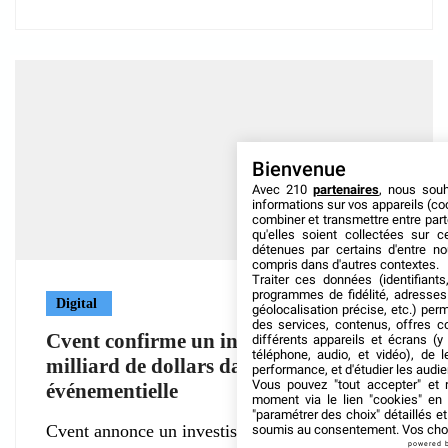
Bienvenue
Avec 210
partenaires
, nous sou
informations sur vos appareils (coo
combiner et transmettre entre par
qu'elles soient collectées sur 
détenues par certains d'entre no
compris dans d'autres contextes.
Traiter ces données (identifiants
programmes de fidélité, adresses 
Digital
géolocalisation précise, etc.) per
des services, contenus, offres c
Cvent confirme un investissement d’un
différents appareils et écrans (y
téléphone, audio, et vidéo), de l
milliard de dollars dans l’IA
performance, et d'étudier les audi
Vous pouvez "tout accepter" et r
événementielle
moment via le lien "cookies" en
"paramétrer des choix" détaillés e
Cvent annonce un investissement d’un milliard
soumis au consentement. Vos choix
powered 