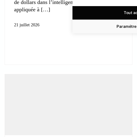
de dollars dans l’intelligence artificielle
appliquée à
Tout a
21 juillet 2026
Paramétrer