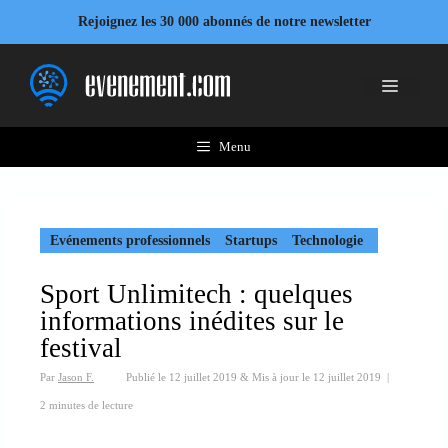
Aller
Rejoignez les 30 000 abonnés de notre newsletter
au
contenu
Menu
Menu
Evénements professionnels
Startups
Technologie
Sport Unlimitech : quelques
informations inédites sur le
festival
Par
Jason F.
Publié le
12 juillet 2019
&
Mis à jour le
12 juillet 2019
|
2 minutes de lecture