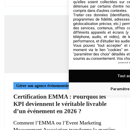
qu'elles soient collectées sur 
détenues par certains d'entre no
compris dans d'autres contextes.
Traiter ces données (identifiants
programmes de fidélité, adresses 
géolocalisation précise, etc.) per
des services, contenus, offres c
différents appareils et écrans (y
téléphone, audio, et vidéo), de l
performance, et d'étudier les audi
Vous pouvez "tout accepter" et r
moment via le lien "cookies" en
"paramétrer des choix" détaillés e
soumis au consentement. Vos choix
powered 
Tout a
Gérer son agence événementielle
Paramétrer
Certification EMMA : Pourquoi les
KPI deviennent le véritable livrable
d’un événement en 2026 ?
Comment l’EMMA ou l’Event Marketing
Measurement Association transforme la manière