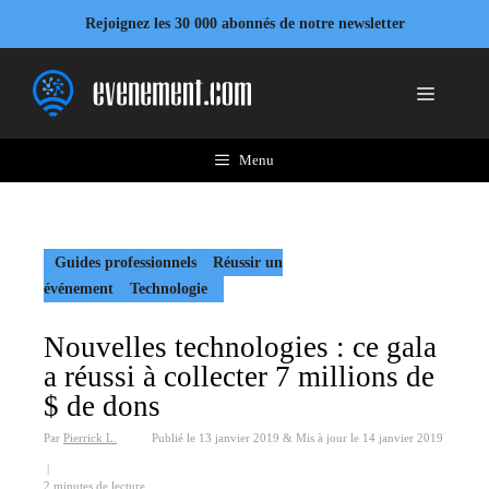
Aller
Rejoignez les 30 000 abonnés de notre newsletter
au
contenu
Menu
Menu
Guides professionnels
Réussir un
événement
Technologie
Nouvelles technologies : ce gala
a réussi à collecter 7 millions de
$ de dons
Par
Pierrick L.
Publié le
13 janvier 2019
&
Mis à jour le
14 janvier 2019
|
2 minutes de lecture