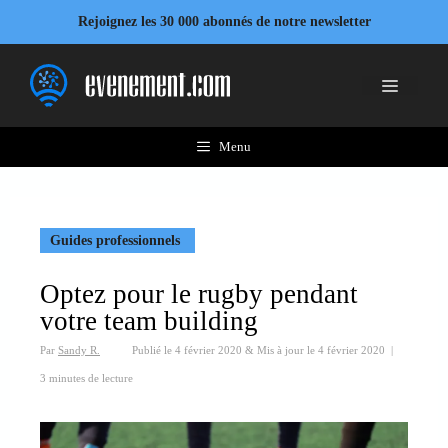
Aller
Rejoignez les 30 000 abonnés de notre newsletter
au
contenu
Menu
Menu
Guides professionnels
Optez pour le rugby pendant
votre team building
Par
Sandy R.
Publié le
4 février 2020
&
Mis à jour le
4 février 2020
|
3 minutes de lecture