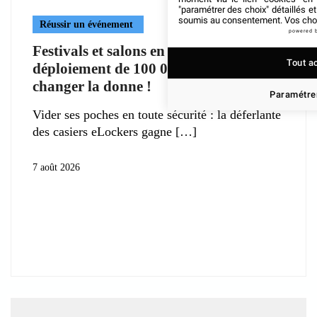
"paramétrer des choix" détaillés e
soumis au consentement. Vos choix
Réussir un événement
powered 
Festivals et salons en Europe : le
Tout a
déploiement de 100 000 eLockers va
changer la donne !
Paramétrer
Vider ses poches en toute sécurité : la déferlante
des casiers eLockers gagne
7 août 2026