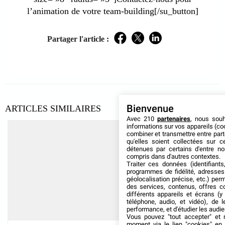
l’animation de votre team-building[/su_button]
Partager l'article :
Facebook
Twitter
LinkedIn
Bienvenue
ARTICLES SIMILAIRES
Avec 210
partenaires
, nous sou
informations sur vos appareils (coo
combiner et transmettre entre par
qu'elles soient collectées sur 
détenues par certains d'entre no
compris dans d'autres contextes.
Traiter ces données (identifiants
programmes de fidélité, adresses 
géolocalisation précise, etc.) per
des services, contenus, offres c
différents appareils et écrans (y
téléphone, audio, et vidéo), de l
performance, et d'étudier les audi
Vous pouvez "tout accepter" et r
moment via le lien "cookies" en