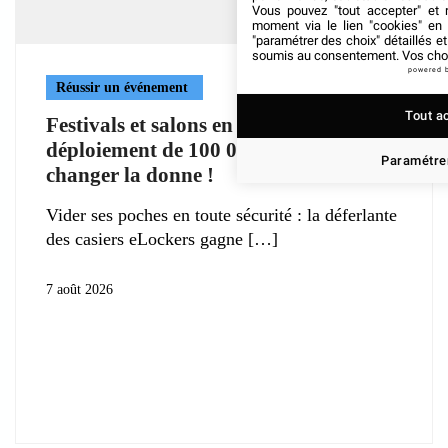
Vous pouvez "tout accepter" et r
moment via le lien "cookies" en
"paramétrer des choix" détaillés e
soumis au consentement. Vos choix
powered 
Réussir un événement
Tout a
Festivals et salons en Europe : le
déploiement de 100 000 eLockers va
Paramétrer
changer la donne !
Vider ses poches en toute sécurité : la déferlante
des casiers eLockers gagne
7 août 2026