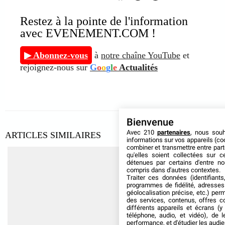
Restez à la pointe de l'information
avec EVENEMENT.COM !
▶ Abonnez-vous
à
notre chaîne YouTube
et
rejoignez-nous sur
G
o
o
g
l
e
Actualités
Bienvenue
Avec 210
partenaires
, nous sou
ARTICLES SIMILAIRES
informations sur vos appareils (coo
combiner et transmettre entre par
qu'elles soient collectées sur 
détenues par certains d'entre no
compris dans d'autres contextes.
Traiter ces données (identifiants
programmes de fidélité, adresses 
géolocalisation précise, etc.) per
des services, contenus, offres c
différents appareils et écrans (y
téléphone, audio, et vidéo), de l
performance, et d'étudier les audi