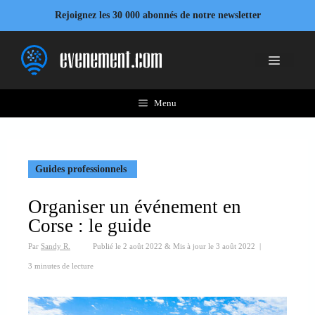
Aller
Rejoignez les 30 000 abonnés de notre newsletter
au
contenu
Menu
Menu
Guides professionnels
Organiser un événement en
Corse : le guide
Par
Sandy R.
Publié le
2 août 2022
&
Mis à jour le
3 août 2022
|
3 minutes de lecture