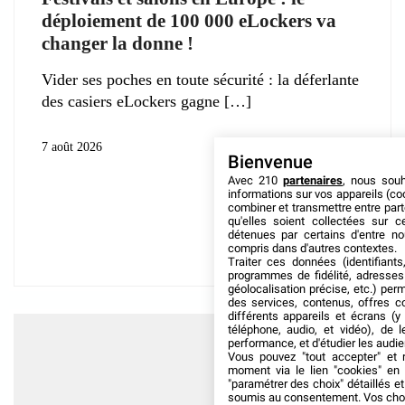
déploiement de 100 000 eLockers va
changer la donne !
Vider ses poches en toute sécurité : la déferlante
des casiers eLockers gagne
7 août 2026
Bienvenue
Avec 210
partenaires
, nous sou
informations sur vos appareils (coo
combiner et transmettre entre par
qu'elles soient collectées sur 
détenues par certains d'entre no
compris dans d'autres contextes.
Traiter ces données (identifiants
programmes de fidélité, adresses 
géolocalisation précise, etc.) per
des services, contenus, offres c
différents appareils et écrans (y
téléphone, audio, et vidéo), de l
performance, et d'étudier les audi
Vous pouvez "tout accepter" et r
moment via le lien "cookies" en
"paramétrer des choix" détaillés e
soumis au consentement. Vos choix