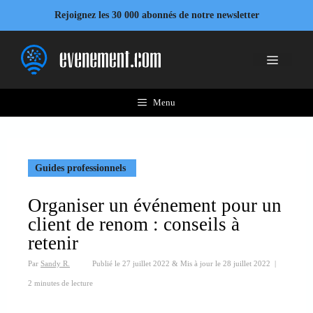
Aller
Rejoignez les 30 000 abonnés de notre newsletter
au
contenu
Menu
Menu
Guides professionnels
Organiser un événement pour un
client de renom : conseils à
retenir
Par
Sandy R.
Publié le
27 juillet 2022
&
Mis à jour le
28 juillet 2022
|
2 minutes de lecture