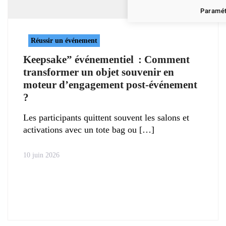
Paramét
Réussir un événement
Keepsake” événementiel : Comment
transformer un objet souvenir en
moteur d’engagement post‑événement
?
Les participants quittent souvent les salons et
activations avec un tote bag ou
10 juin 2026