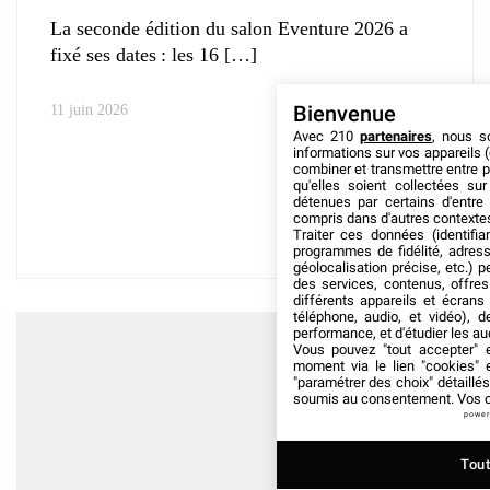
La seconde édition du salon Eventure 2026 a
fixé ses dates : les 16
Bienvenue
11 juin 2026
Avec 210
partenaires
, nous s
informations sur vos appareils (
combiner et transmettre entre 
qu'elles soient collectées s
détenues par certains d'entre
compris dans d'autres contexte
Traiter ces données (identifia
programmes de fidélité, adress
géolocalisation précise, etc.) 
des services, contenus, offre
différents appareils et écrans
téléphone, audio, et vidéo), d
performance, et d'étudier les a
Vous pouvez "tout accepter" e
moment via le lien "cookies"
"paramétrer des choix" détaillé
soumis au consentement. Vos ch
power
Tout