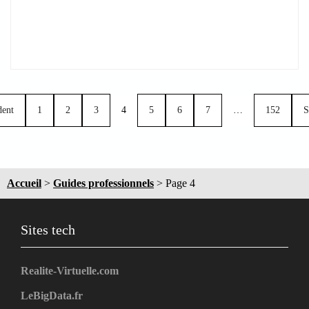
dent
1
2
3
4
5
6
7
…
152
S
Accueil
>
Guides professionnels
>
Page 4
Sites tech
Realite-Virtuelle.com
LeBigData.fr