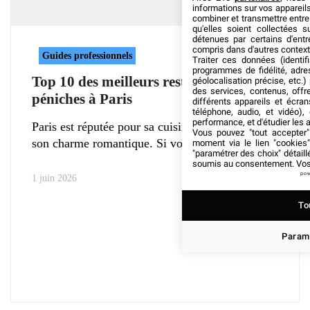
informations sur vos appareils
combiner et transmettre entre
qu'elles soient collectées 
détenues par certains d'ent
compris dans d'autres context
Guides professionnels
Traiter ces données (identifi
programmes de fidélité, adres
Top 10 des meilleurs restaurants
géolocalisation précise, etc.
des services, contenus, offr
péniches à Paris
différents appareils et écran
téléphone, audio, et vidéo),
performance, et d'étudier les 
Paris est réputée pour sa cuisine délicieuse et
Vous pouvez "tout accepter"
son charme romantique. Si vous
moment via le lien "cookie
"paramétrer des choix" détail
soumis au consentement. Vos 
pow
1 juin 2026
To
Paramé