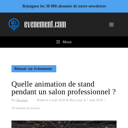
Aller
Rejoignez les 30 000 abonnés de notre newsletter
au
contenu
Menu
Menu
Réussir un événement
Quelle animation de stand
pendant un salon professionnel ?
Par
Kevunie
Publié le
4 août 2026
&
Mis à jour le
7 août 2026
|
10 minutes de lecture