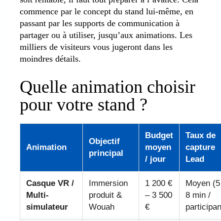
commence par le concept du stand lui-même, en
passant par les supports de communication à
partager ou à utiliser, jusqu’aux animations. Les
milliers de visiteurs vous jugeront dans les
moindres détails.
Quelle animation choisir
pour votre stand ?
Budget
Taux de
Objectif
Animation
moyen
capture
principal
/ jour
Lead
Casque VR /
Immersion
1 200 €
Moyen (5
Multi-
produit &
– 3 500
8 min /
simulateur
Wouah
€
participan