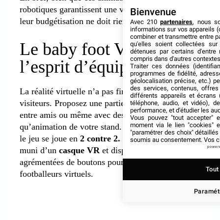
robotiques garantissent une visibilité maximale,
Bienvenue
leur budgétisation ne doit rien laisser au hasard.
Avec 210
partenaires
, nous s
informations sur vos appareils (c
combiner et transmettre entre p
Le baby foot VR pour
qu'elles soient collectées su
détenues par certains d'entre
compris dans d'autres contextes
l’esprit d’équipe
Traiter ces données (identifian
programmes de fidélité, adresse
géolocalisation précise, etc.) 
des services, contenus, offres
La réalité virtuelle n’a pas fini d’ébahir vos
différents appareils et écrans 
visiteurs. Proposez une partie de baby foot VR
téléphone, audio, et vidéo), d
performance, et d'étudier les au
entre amis ou même avec des inconnus en tant
Vous pouvez "tout accepter" e
moment via le lien "cookies"
qu’animation de votre stand. Comme d’habitude,
"paramétrer des choix" détaillé
le jeu se joue en
2 contre 2.
Chaque joueur est
soumis au consentement. Vos ch
power
muni d’un
casque VR
et dispose de
2 manettes
agrémentées de boutons pour contrôler ses
Tout
footballeurs virtuels.
Paramét