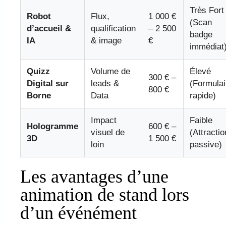
Très Fort
Robot
Flux,
1 000 €
(Scan
d’accueil &
qualification
– 2 500
badge
IA
& image
€
immédiat
Quizz
Volume de
Élevé
300 € –
Digital sur
leads &
(Formulai
800 €
Borne
Data
rapide)
Impact
Faible
Hologramme
600 € –
visuel de
(Attractio
3D
1 500 €
loin
passive)
Les avantages d’une
animation de stand lors
d’un événément