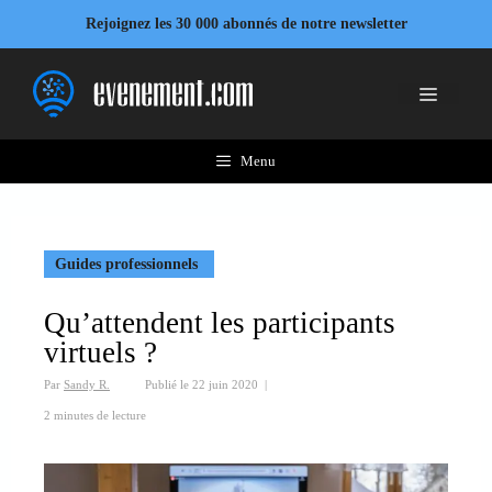
Aller
Rejoignez les 30 000 abonnés de notre newsletter
au
contenu
Menu
Menu
Guides professionnels
Qu’attendent les participants
virtuels ?
Par
Sandy R.
Publié le
22 juin 2020
|
2 minutes de lecture