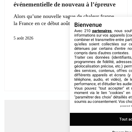
événementielle de nouveau à l’épreuve
Alors qu’une nouvelle vague de chaleur frappe
la France en ce début août
Bienvenue
Avec 210
partenaires
, nous sou
informations sur vos appareils (coo
5 août 2026
combiner et transmettre entre par
qu'elles soient collectées sur 
détenues par certains d'entre no
compris dans d'autres contextes.
Traiter ces données (identifiants
programmes de fidélité, adresses 
géolocalisation précise, etc.) per
des services, contenus, offres c
différents appareils et écrans (y
téléphone, audio, et vidéo), de l
performance, et d'étudier les audi
Vous pouvez "tout accepter" et r
moment via le lien "cookies" en
"paramétrer des choix" détaillés e
soumis au consentement. Vos choix
powered 
Tout a