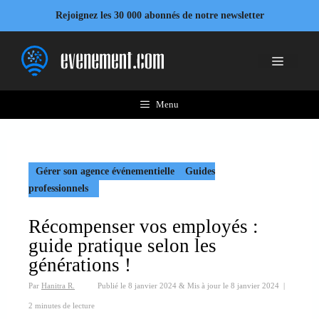
Aller
Rejoignez les 30 000 abonnés de notre newsletter
au
contenu
Menu
Menu
Gérer son agence événementielle
Guides
professionnels
Récompenser vos employés :
guide pratique selon les
générations !
Par
Hanitra R.
Publié le
8 janvier 2024
&
Mis à jour le
8 janvier 2024
|
2 minutes de lecture