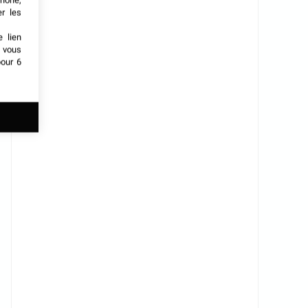
phone,
er les
e lien
t vous
our 6