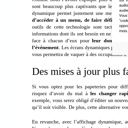
sur v
audio
sont beaucoup plus captivants que les textes
audie
dynamique permet justement une meilleure c
Vous 
d’accéder à un menu, de faire défiler une
"coo
oppo
outils de cette technologie sont tactiles. A
mois.
informations dont ils ont besoin en ne faisant
face à chacun d’eux pour
leur donner de
l’événement
. Les écrans dynamiques peuvent 
vous permettra de vaquer à des occupations à p
Des mises à jour plus fa
Si vous optez pour les papeteries pour dif
risquez d’avoir du mal à
les changer rap
exemple, vous serez obligé d’éditer un nouve
qu’il soit visible. De plus, cette alternative 
En revanche, avec l’affichage dynamique, a