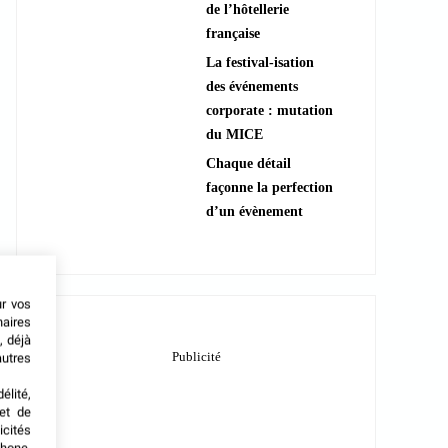
de l’hôtellerie
française
La festival-isation
des événements
corporate : mutation
du MICE
Chaque détail
façonne la perfection
d’un évènement
ur vos
naires
, déjà
autres
élité,
met de
icités