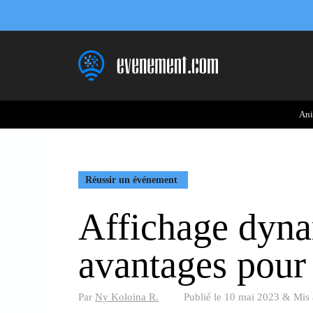
Aller
au
contenu
Ani
Réussir un événement
Affichage dyna
avantages pour
Par
Ny Koloina R.
Publié le
10 mai 2023
&
Mis 