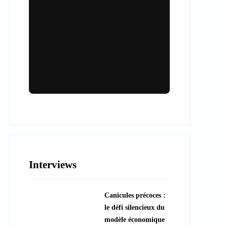
Lieux & animations pour des
événements inoubliables
Des espaces d'exception et des activités
uniques pour vos événements professionnels
ou particuliers.
Interviews
????️ Découvrir les lieux
Canicules précoces :
???? Explorer les animations
le défi silencieux du
modèle économique