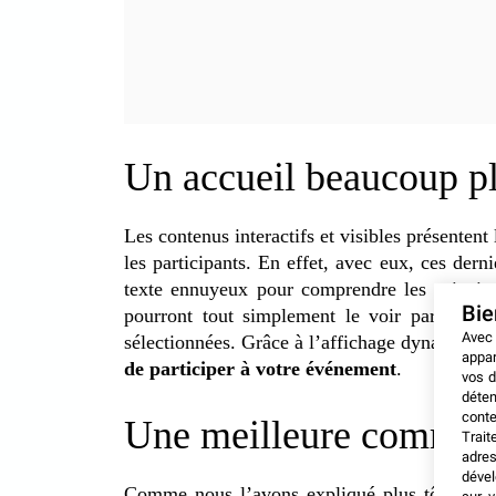
Un accueil beaucoup p
Les contenus interactifs et visibles présentent
les participants. En effet, avec eux, ces derni
texte ennuyeux pour comprendre les principau
Bi
pourront tout simplement le voir par le bia
Avec
sélectionnées. Grâce à l’affichage dynamique,
appar
de participer à votre événement
.
vos d
déten
conte
Une meilleure commun
Trait
adres
dével
Comme nous l’avons expliqué plus tôt, les c