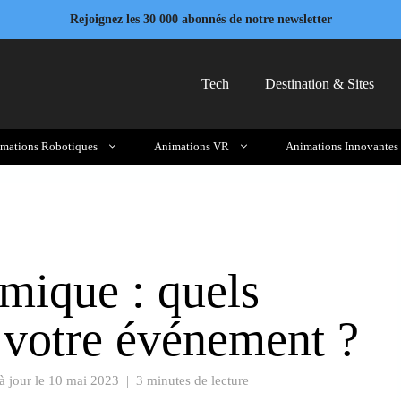
Rejoignez les 30 000 abonnés de notre newsletter
Tech
Destination & Sites
mations Robotiques
Animations VR
Animations Innovantes
mique : quels
 votre événement ?
à jour le
10 mai 2023
|
3 minutes de lecture