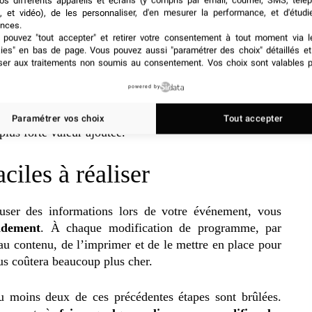
os différents appareils et écrans (y compris par email, courrier, SMS, télé
, et vidéo), de les personnaliser, d'en mesurer la performance, et d'étudi
 faisant succéder les phrases et les mots. L’affichage
nces.
ommunication en donnant la possibilité aux visiteurs
pouvez "tout accepter" et retirer votre consentement à tout moment via l
 carte ou de poser des questions
. En effet, certains
kies" en bas de page
. Vous pouvez aussi "paramétrer des choix" détaillés e
ser aux traitements non soumis au consentement. Vos choix sont valables p
insi, les participants pourront obtenir exactement les
 que quelques clics. Vous n’aurez plus à parler en face à
powered by
s renseignements
essentiels sur le déroulement de
parfaitement s’occuper de cette tâche pour vous, ce qui
Paramétrer vos choix
Tout accepter
lus forte valeur ajoutée.
ciles à réaliser
fuser des informations lors de votre événement, vous
idement
. À chaque modification de programme, par
au contenu, de l’imprimer et de le mettre en place pour
vous coûtera beaucoup plus cher.
u moins deux de ces précédentes étapes sont brûlées.