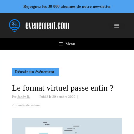
Aller
Rejoignez les 30 000 abonnés de notre newsletter
au
contenu
Menu
Menu
Réussir un événement
Le format virtuel passe enfin ?
Par
Sandy R.
Publié le
30 octobre 2020
|
2 minutes de lecture