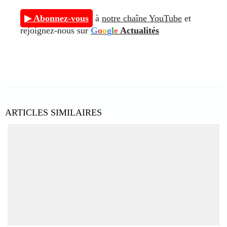
▶ Abonnez-vous
à
notre chaîne YouTube
et
rejoignez-nous sur
G
o
o
g
l
e
Actualités
ARTICLES SIMILAIRES