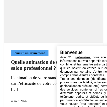
Bienvenue
Réussir un événement
Avec 210
partenaires
, nous sou
informations sur vos appareils (coo
Quelle animation de stand pendant un
combiner et transmettre entre par
salon professionnel ?
qu'elles soient collectées sur 
détenues par certains d'entre no
compris dans d'autres contextes.
L’animation de votre stand impacte grandement
Traiter ces données (identifiants
programmes de fidélité, adresses 
sur l’efficacité de votre communication au cours
géolocalisation précise, etc.) per
des services, contenus, offres c
différents appareils et écrans (y
téléphone, audio, et vidéo), de l
performance, et d'étudier les audi
4 août 2026
Vous pouvez "tout accepter" et r