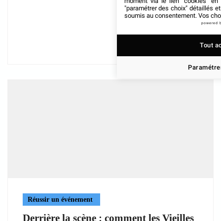
moment via le lien "cookies" en
"paramétrer des choix" détaillés e
soumis au consentement. Vos choix
powered 
Tout a
Paramétrer
Réussir un événement
Derrière la scène : comment les Vieilles