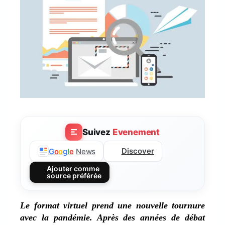
Suivez
Evenement
Discover
G
o
o
g
l
e
News
Ajouter comme
source préférée
Le format virtuel prend une nouvelle tournure
avec la pandémie. Après des années de débat