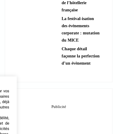
de l’hôtellerie
française
La festival-isation
des événements
corporate : mutation
du MICE
Chaque détail
façonne la perfection
d’un évènement
ur vos
naires
, déjà
autres
élité,
met de
icités