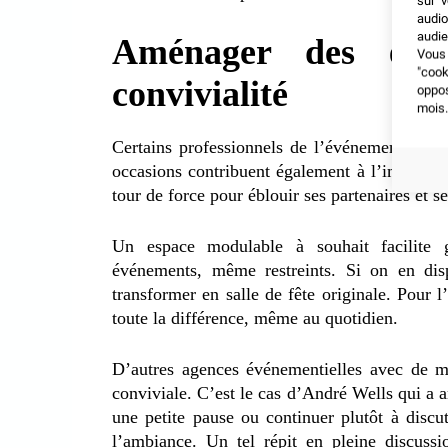
sur v
audio
audie
Aménager des esp
Vous 
"coo
convivialité
oppo
mois.
Certains professionnels de l’événementiel di
occasions contribuent également à l’image de
tour de force pour éblouir ses partenaires et se
Un espace modulable à souhait facilite g
événements, même restreints. Si on en dis
transformer en salle de fête originale. Pour l
toute la différence, même au quotidien.
D’autres agences événementielles avec de m
conviviale. C’est le cas d’André Wells qui a
une petite pause ou continuer plutôt à discu
l’ambiance. Un tel répit en pleine discussio