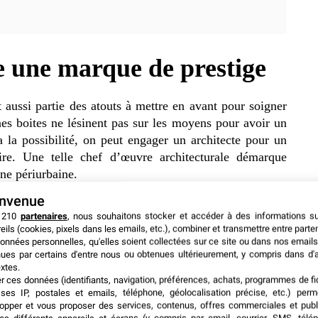
re une marque de prestige
nt aussi partie des atouts à mettre en avant pour soigner
es boites ne lésinent pas sur les moyens pour avoir un
a la possibilité, on peut engager un architecte pour un
aire. Une telle chef d’œuvre architecturale démarque
ne périurbaine.
envenue
èrent investir dans les vieux bâtiments. L’apport des
 210
partenaires
, nous souhaitons stocker et accéder à des informations s
 aussi importants dans ce cas. En effet, plusieurs points
eils (cookies, pixels dans les emails, etc.), combiner et transmettre entre parte
onnées personnelles, qu'elles soient collectées sur ce site ou dans nos emails
espace et
le choix du mobilier
. Il faut aussi bien tenir
ues par certains d'entre nous ou obtenues ultérieurement, y compris dans d'
bien-être du personnel. Le choix du mobilier de Fidèle à
xtes.
installer son local de Los Angeles sur une terrasse.
er ces données (identifiants, navigation, préférences, achats, programmes de fid
ses IP, postales et emails, téléphone, géolocalisation précise, etc.) per
à l’ombre devient un privilège pour un personnel d’un
opper et vous proposer des services, contenus, offres commerciales et publ