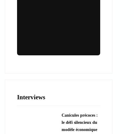
Lieux & animations pour des
événements inoubliables
Des espaces d'exception et des activités
uniques pour vos événements professionnels
ou particuliers.
Interviews
????️ Découvrir les lieux
Canicules précoces :
???? Explorer les animations
le défi silencieux du
modèle économique