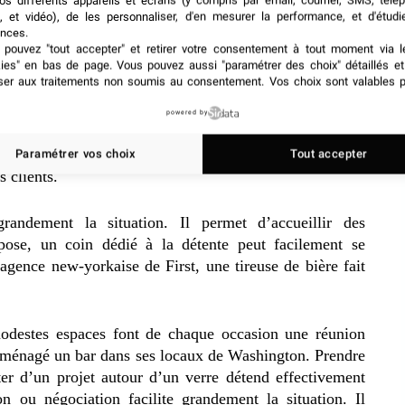
os différents appareils et écrans (y compris par email, courrier, SMS, télé
, et vidéo), de les personnaliser, d'en mesurer la performance, et d'étudi
nces.
aces de détente et de
pouvez "tout accepter" et retirer votre consentement à tout moment via l
kies" en bas de page
. Vous pouvez aussi "paramétrer des choix" détaillés e
ser aux traitements non soumis au consentement. Vos choix sont valables p
powered by
sposent d’un espace pour divers événements. De telles
 marque d’une agence. Il faut à chaque fois réussir un
Paramétrer vos choix
Tout accepter
s clients.
randement la situation. Il permet d’accueillir des
pose, un coin dédié à la détente peut facilement se
’agence new-yorkaise de First, une tireuse de bière fait
odestes espaces font de chaque occasion une réunion
 aménagé un bar dans ses locaux de Washington. Prendre
ter d’un projet autour d’un verre détend effectivement
n ou négociation facilite grandement la situation. Il