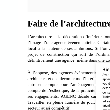
Faire de l’architectu
L’architecture et la décoration d’intérieur fo
l’image d’une agence événementielle. Certain
local à la hauteur de ses ambitions. Si l’on 
projet de construction qui sort de l’ordin
définitivement une agence, même dans une zo
Bi
À l’opposé, des agences événementielles préf
Avec
architectes et des décorateurs d’intérieur sont
appar
vos d
entre en compte pour l’aménagement de l’
déten
compte de l’esthétique, de la praticité et du 
conte
ses engagements, AGENC décide carrément d’
Trait
adres
Travailler en pleine lumière du jour, mais 
dével
secteur aussi compétitif.