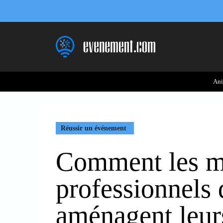
Aller
au
contenu
Ani
Réussir un événement
Comment les me
professionnels 
aménagent leur