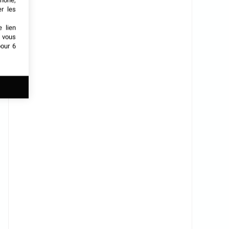
phone,
er les
e lien
t vous
our 6