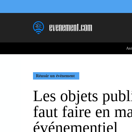
Aller
au
contenu
Ani
Réussir un événement
Les objets publi
faut faire en m
événementiel