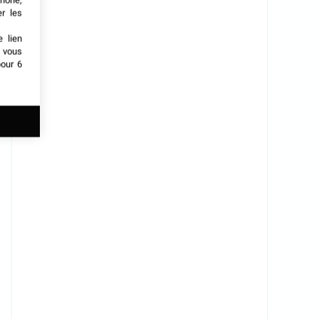
phone,
er les
e lien
t vous
our 6