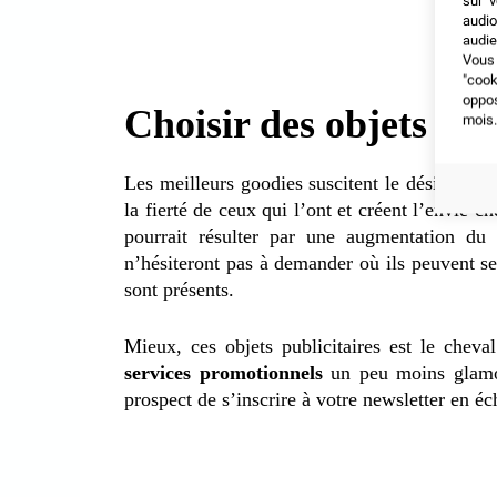
sur v
audio
audie
Vous 
"coo
oppo
Choisir des objets pub
mois.
Les meilleurs goodies suscitent le désir chez
la fierté de ceux qui l’ont et créent l’envie c
pourrait résulter par une augmentation du t
n’hésiteront pas à demander où ils peuvent se 
sont présents.
Mieux, ces objets publicitaires est le chev
services promotionnels
un peu moins glamou
prospect de s’inscrire à votre newsletter en é