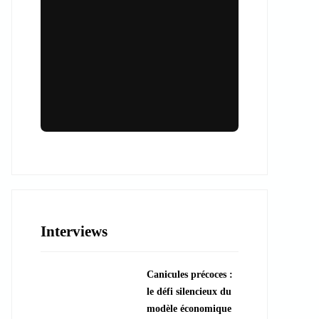
Lieux & animations pour des
événements inoubliables
Des espaces d'exception et des activités
uniques pour vos événements professionnels
ou particuliers.
Interviews
????️ Découvrir les lieux
Canicules précoces :
???? Explorer les animations
le défi silencieux du
modèle économique