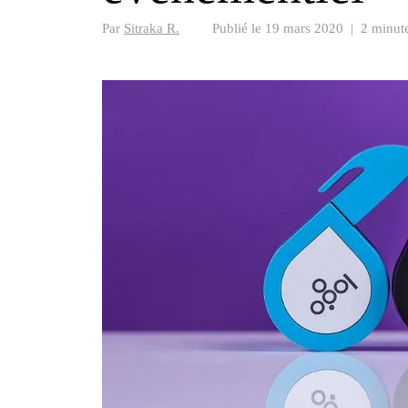
Par
Sitraka R.
Publié le
19 mars 2020
|
2 minute