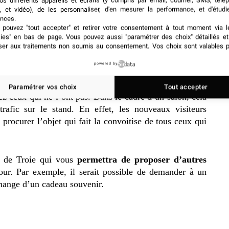
os différents appareils et écrans (y compris par email, courrier, SMS, télé
, et vidéo), de les personnaliser, d'en mesurer la performance, et d'étudi
nces.
pouvez "tout accepter" et retirer votre consentement à tout moment via l
kies" en bas de page
. Vous pouvez aussi "paramétrer des choix" détaillés e
ser aux traitements non soumis au consentement. Vos choix sont valables p
licitaires qu’on veut avoir
powered by
 le public. Un peu
comme des objets collector
, ils font
Paramétrer vos choix
Tout accepter
hez ceux qui ne l’ont pas. Dans le cadre d’un salon, cela
rafic sur le stand. En effet, les nouveaux visiteurs
procurer l’objet qui fait la convoitise de tous ceux qui
al de Troie qui vous
permettra de proposer d’autres
r. Par exemple, il serait possible de demander à un
change d’un cadeau souvenir.