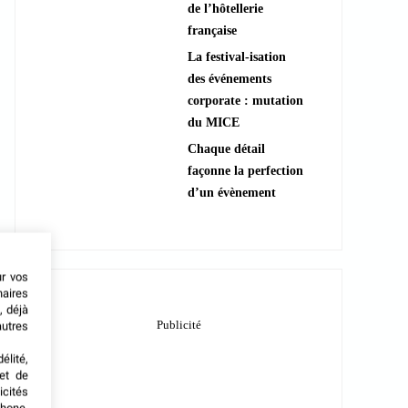
de l’hôtellerie
française
La festival-isation
des événements
corporate : mutation
du MICE
Chaque détail
façonne la perfection
d’un évènement
ur vos
naires
, déjà
autres
élité,
met de
icités