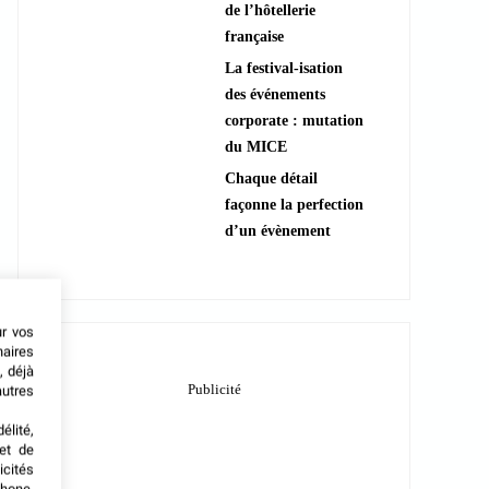
de l’hôtellerie
française
La festival-isation
des événements
corporate : mutation
du MICE
Chaque détail
façonne la perfection
d’un évènement
ur vos
naires
, déjà
autres
élité,
met de
icités