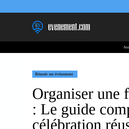
Aller
au
contenu
Ani
Réussir un événement
Organiser une f
: Le guide com
célébration réu