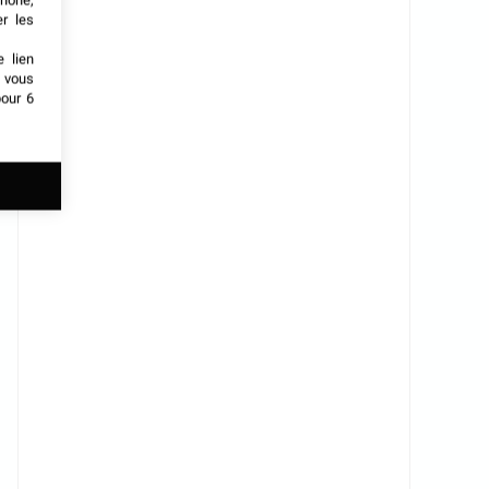
phone,
er les
e lien
t vous
our 6