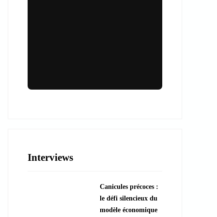
Lieux & animations pour des
événements inoubliables
Des espaces d'exception et des activités
uniques pour vos événements professionnels
ou particuliers.
Interviews
????️ Découvrir les lieux
Canicules précoces :
???? Explorer les animations
le défi silencieux du
modèle économique