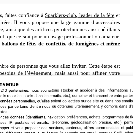
, faites confiance à
Sparklers-club, leader de la fête
et
irées. Il vous propose une large gamme d’accessoires
ce, ainsi que des artifices pyrotechniques aussi pétillants
aut, que ce soit pour un usage professionnel ou amateur.
e ballons de fête, de confettis, de fumigènes et même
bre de personnes que vous allez inviter. Cette étape est
 besoins de l’événement, mais aussi pour affiner votre
 des breuvages peut varier considérablement en fonction
envenue
iez pas de
les prévenir à l’avance pour savoir s’ils
 210
partenaires
, nous souhaitons stocker et accéder à des informations s
e de leur disponibilité. Si vous avez une liste d’invités
eils (cookies, pixels dans les emails, etc.), combiner et transmettre entre parte
mi. Ainsi, la soirée sera plus conviviale et vous aurez
onnées personnelles, qu'elles soient collectées sur ce site ou dans nos emails
ues par certains d'entre nous ou obtenues ultérieurement, y compris dans d'
es.
xtes.
er ces données (identifiants, navigation, préférences, achats, programmes de fid
ses IP, postales et emails, téléphone, géolocalisation précise, etc.) per
déale pour une fête privée
opper et vous proposer des services, contenus, offres commerciales et publ