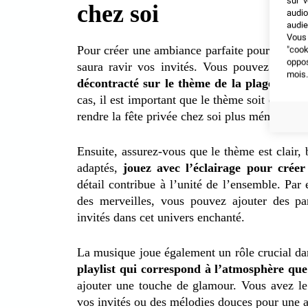
sur v
chez soi
audio
audie
Vous 
Pour créer une ambiance parfaite pour une fê
"coo
oppo
saura ravir vos invités. Vous pouvez nota
mois.
décontracté sur le thème de la plage ou un
cas, il est important que le thème soit en har
rendre la fête privée chez soi plus mémorable
Ensuite, assurez-vous que le thème est clair, 
adaptés,
jouez avec l’éclairage pour cré
détail contribue à l’unité de l’ensemble. Pa
des merveilles, vous pouvez ajouter des pan
invités dans cet univers enchanté.
La musique joue également un rôle crucial dan
playlist qui correspond à l’atmosphère que
ajouter une touche de glamour. Vous avez le 
vos invités ou des mélodies douces pour une 