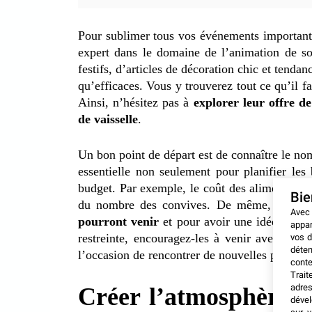
Pour sublimer tous vos événements importants
expert dans le domaine de l’animation de so
festifs, d’articles de décoration chic et tendan
qu’efficaces. Vous y trouverez tout ce qu’il f
Ainsi, n’hésitez pas à
explorer leur offre d
de vaisselle
.
Un bon point de départ est de connaître le nom
essentielle non seulement pour planifier les
budget. Par exemple, le coût des aliments et
Bi
du nombre des convives. De même, n’oubl
Avec
pourront venir
et pour avoir une idée précis
appar
restreinte, encouragez-les à venir avec un a
vos d
déten
l’occasion de rencontrer de nouvelles personn
conte
Trait
adres
Créer l’atmosphère i
dével