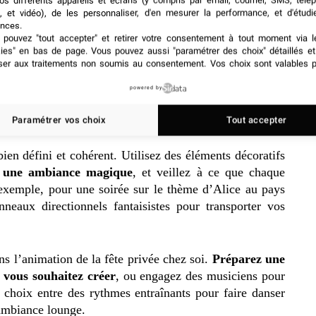
os différents appareils et écrans (y compris par email, courrier, SMS, télé
, et vidéo), de les personnaliser, d'en mesurer la performance, et d'étudi
nces.
pouvez "tout accepter" et retirer votre consentement à tout moment via l
te privée chez soi, commencez par choisir un thème qui
kies" en bas de page
. Vous pouvez aussi "paramétrer des choix" détaillés e
ser aux traitements non soumis au consentement. Vos choix sont valables p
mment
opter pour une soirée vintage,
un événement
e célébration élégante et sophistiquée
. Dans tous les
powered by
monie avec les préférences de votre public. Le but est de
 et immersive pour tout le monde.
Paramétrer vos choix
Tout accepter
bien défini et cohérent. Utilisez des éléments décoratifs
er une ambiance magique
, et veillez à ce que chaque
r exemple, pour une soirée sur le thème d’Alice au pays
neaux directionnels fantaisistes pour transporter vos
s l’animation de la fête privée chez soi.
Préparez une
 vous souhaitez créer
, ou engagez des musiciens pour
choix entre des rythmes entraînants pour faire danser
ambiance lounge.