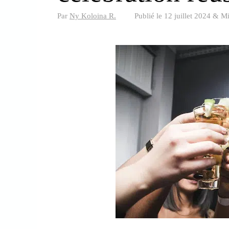
Par
Ny Koloina R.
Publié le
12 juillet 2024
&
Mi