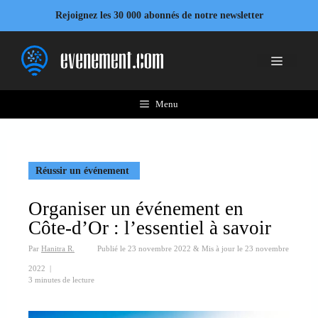
Aller
Rejoignez les 30 000 abonnés de notre newsletter
au
contenu
Menu
Menu
Réussir un événement
Organiser un événement en
Côte-d’Or : l’essentiel à savoir
Par
Hanitra R.
Publié le
23 novembre 2022
&
Mis à jour le
23 novembre
2022
|
3 minutes de lecture