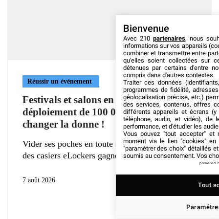
Bienvenue
Avec 210
partenaires
, nous sou
informations sur vos appareils (coo
combiner et transmettre entre par
qu'elles soient collectées sur 
détenues par certains d'entre no
compris dans d'autres contextes.
Réussir un événement
Traiter ces données (identifiants
programmes de fidélité, adresses 
géolocalisation précise, etc.) per
Festivals et salons en Europe : le
des services, contenus, offres c
déploiement de 100 000 eLockers va
différents appareils et écrans (y
téléphone, audio, et vidéo), de l
changer la donne !
performance, et d'étudier les audi
Vous pouvez "tout accepter" et r
moment via le lien "cookies" en
Vider ses poches en toute sécurité : la déferlante
"paramétrer des choix" détaillés e
des casiers eLockers gagne
soumis au consentement. Vos choix
powered 
7 août 2026
Tout a
Paramétrer