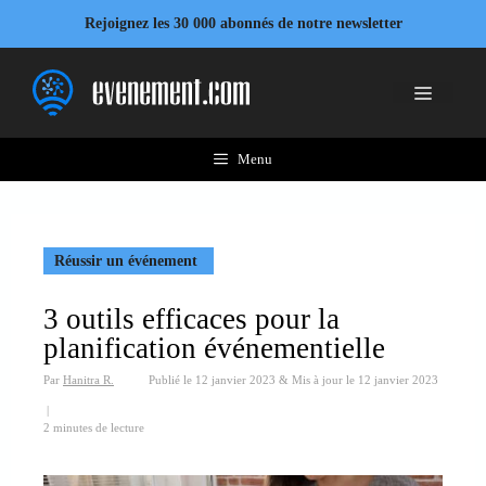
Aller
Rejoignez les 30 000 abonnés de notre newsletter
au
contenu
Menu
Menu
Réussir un événement
3 outils efficaces pour la
planification événementielle
Par
Hanitra R.
Publié le
12 janvier 2023
&
Mis à jour le
12 janvier 2023
|
2 minutes de lecture