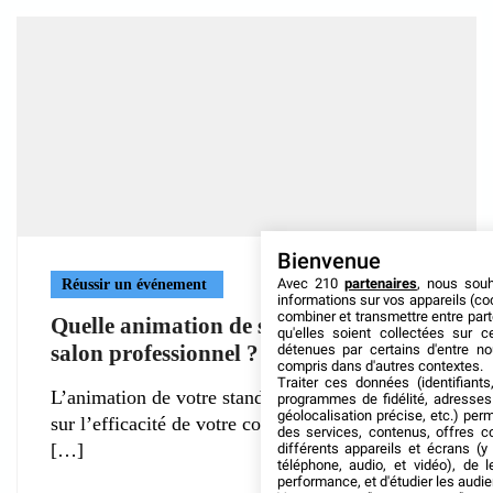
Bienvenue
Avec 210
partenaires
, nous sou
Réussir un événement
informations sur vos appareils (coo
combiner et transmettre entre par
Quelle animation de stand pendant un
qu'elles soient collectées sur 
salon professionnel ?
détenues par certains d'entre no
compris dans d'autres contextes.
Traiter ces données (identifiants
L’animation de votre stand impacte grandement
programmes de fidélité, adresses 
géolocalisation précise, etc.) per
sur l’efficacité de votre communication au cours
des services, contenus, offres c
différents appareils et écrans (y
téléphone, audio, et vidéo), de l
performance, et d'étudier les audi