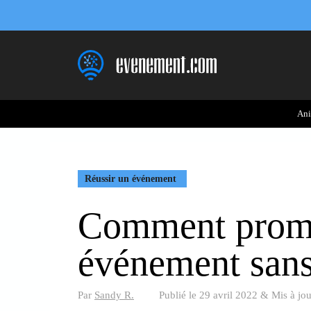
Aller
au
contenu
Ani
Réussir un événement
Comment prom
événement sans
Par
Sandy R.
Publié le
29 avril 2022
&
Mis à jou