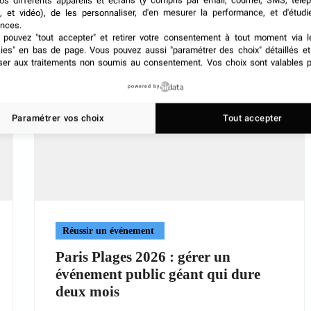
os différents appareils et écrans (y compris par email, courrier, SMS, télé
, et vidéo), de les personnaliser, d'en mesurer la performance, et d'étudi
nces.
pouvez "tout accepter" et retirer votre consentement à tout moment via l
kies" en bas de page
. Vous pouvez aussi "paramétrer des choix" détaillés e
ser aux traitements non soumis au consentement. Vos choix sont valables p
powered by
Paramétrer vos choix
Tout accepter
Réussir un événement
Paris Plages 2026 : gérer un
événement public géant qui dure
deux mois