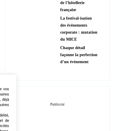
de l’hôtellerie
française
La festival-isation
des événements
corporate : mutation
du MICE
Chaque détail
façonne la perfection
d’un évènement
ur vos
naires
, déjà
autres
élité,
met de
icités