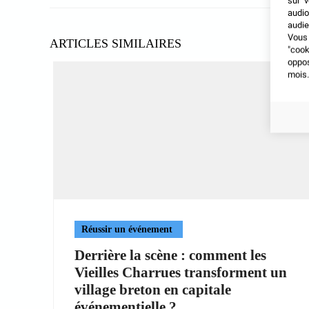
sur v
audio
audie
Vous 
ARTICLES SIMILAIRES
"coo
oppo
mois.
Réussir un événement
Derrière la scène : comment les
Vieilles Charrues transforment un
village breton en capitale
événementielle ?