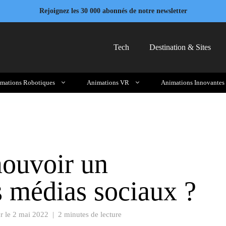
Rejoignez les 30 000 abonnés de notre newsletter
Tech
Destination & Sites
mations Robotiques
Animations VR
Animations Innovantes
ouvoir un
 médias sociaux ?
r le
2 mai 2022
|
2 minutes de lecture