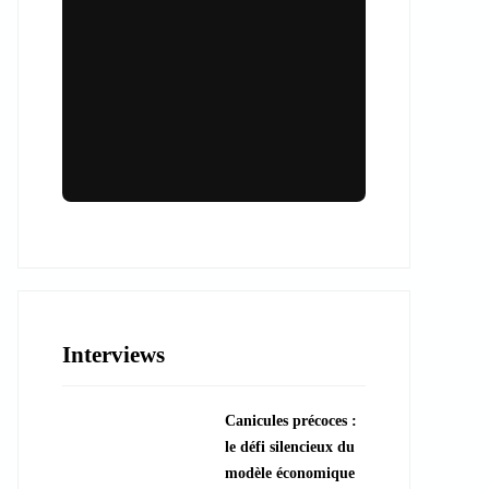
Lieux & animations pour des
événements inoubliables
Des espaces d'exception et des activités
uniques pour vos événements professionnels
ou particuliers.
Interviews
????️ Découvrir les lieux
Canicules précoces :
???? Explorer les animations
le défi silencieux du
modèle économique