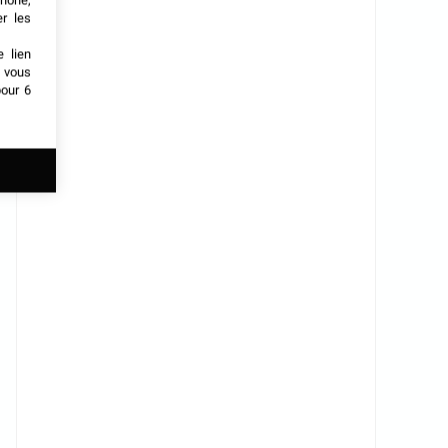
phone,
er les
e lien
t vous
our 6