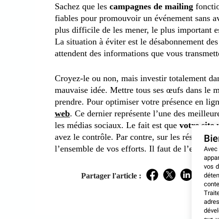
Sachez que les
campagnes de mailing
fonctio
fiables pour promouvoir un événement sans av
plus difficile de les mener, le plus important 
La situation à éviter est le désabonnement des
attendent des informations que vous transmette
Croyez-le ou non, mais investir totalement da
mauvaise idée. Mettre tous ses œufs dans le m
prendre. Pour optimiser votre présence en lig
web
. Ce dernier représente l’une des meilleu
les médias sociaux. Le fait est que
votre site
avez le contrôle. Par contre, sur les réseaux 
Bi
l’ensemble de vos efforts. Il faut de l’expérie
Avec
appar
vos d
déten
Partager l'article :
Facebook
Twitter
LinkedIn
conte
Trait
adres
dével