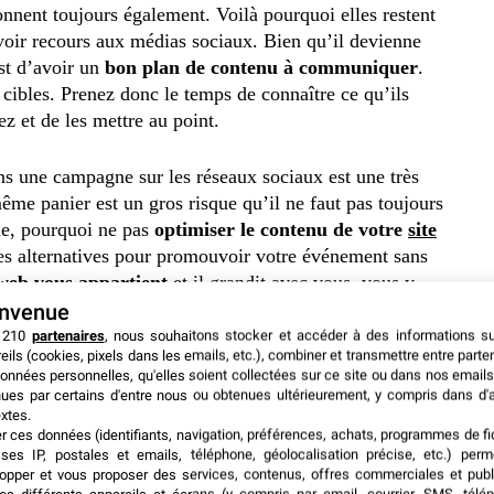
nnent toujours également. Voilà pourquoi elles restent
oir recours aux médias sociaux. Bien qu’il devienne
est d’avoir un
bon plan de contenu à communiquer
.
 cibles. Prenez donc le temps de connaître ce qu’ils
z et de les mettre au point.
ns une campagne sur les réseaux sociaux est une très
ême panier est un gros risque qu’il ne faut pas toujours
ne, pourquoi ne pas
optimiser le contenu de votre
site
res alternatives pour promouvoir votre événement sans
 web vous appartient
et il grandit avec vous, vous y
sociaux, un mauvais buzz passager pourrait ruiner
envenue
nce.
 210
partenaires
, nous souhaitons stocker et accéder à des informations s
eils (cookies, pixels dans les emails, etc.), combiner et transmettre entre parte
onnées personnelles, qu'elles soient collectées sur ce site ou dans nos emails
ues par certains d'entre nous ou obtenues ultérieurement, y compris dans d'
xtes.
er ces données (identifiants, navigation, préférences, achats, programmes de fid
ses IP, postales et emails, téléphone, géolocalisation précise, etc.) per
opper et vous proposer des services, contenus, offres commerciales et publ