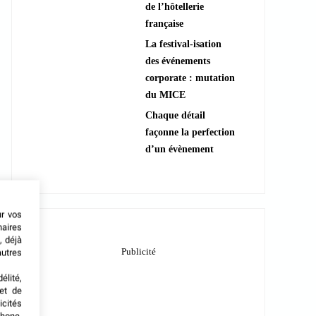
de l’hôtellerie
française
La festival-isation
des événements
corporate : mutation
du MICE
Chaque détail
façonne la perfection
d’un évènement
ur vos
naires
, déjà
autres
élité,
met de
icités