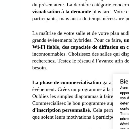
du présentateur. La dernière catégorie concerne
visualisation à la demande
plus tard. Votre c
participants, mais aussi du temps nécessaire po
La maîtrise de votre salle et de votre plan aud
grands événements hybrides. Pour ce faire,
un
Wi-Fi fiable, des capacités de diffusion en 
incontournables. Choisissez des salles qui disp
recherchez. Testez le réseau à l’avance afin d
besoin.
Bi
La phase de commercialisation
garantit l’at
Avec
événement. Créez un programme à la fois intér
appar
Oubliez les simples diaporamas à faire défiler
vos d
Commercialisez le bon programme auprès du b
déten
conte
d’inscription personnalisé
. Cela permettra à 
Trait
que soient leurs motivations à participer.
adres
dével