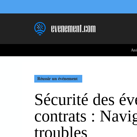
Aller
au
contenu
Ani
Réussir un événement
Sécurité des é
contrats : Navi
troubles