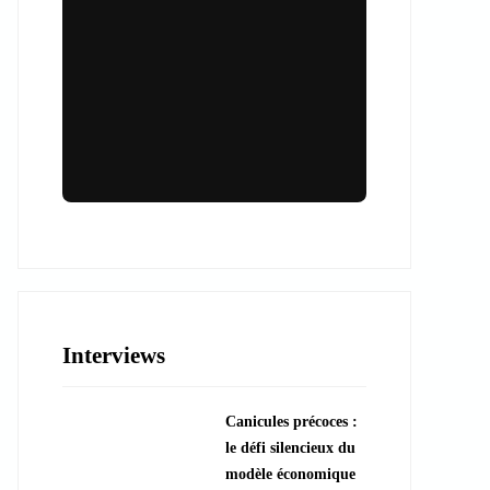
Lieux & animations pour des
événements inoubliables
Des espaces d'exception et des activités
uniques pour vos événements professionnels
ou particuliers.
Interviews
????️ Découvrir les lieux
Canicules précoces :
???? Explorer les animations
le défi silencieux du
modèle économique