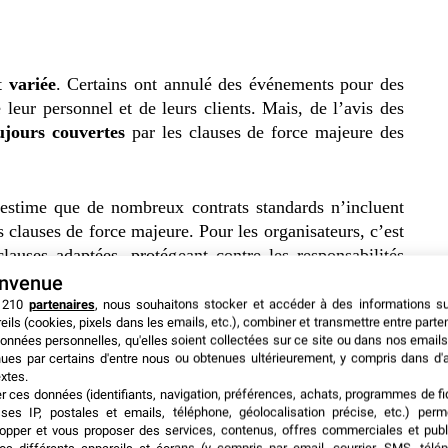
st
variée
. Certains ont annulé des événements pour des
 leur personnel et de leurs clients. Mais, de l’avis des
ujours couvertes
par les clauses de force majeure des
, estime que de nombreux contrats standards n’incluent
clauses de force majeure. Pour les organisateurs, c’est
auses adaptées, protégeant contre les responsabilités
 sécurité.
envenue
 210
partenaires
, nous souhaitons stocker et accéder à des informations s
eils (cookies, pixels dans les emails, etc.), combiner et transmettre entre parte
écurité adéquate par l’hôtel,
la plupart des contrats
onnées personnelles, qu'elles soient collectées sur ce site ou dans nos emails
es de sécurité de base
. De plus, toute protection
ues par certains d'entre nous ou obtenues ultérieurement, y compris dans d'
onnels pour les organisateurs. Il est donc essentiel que
xtes.
er ces données (identifiants, navigation, préférences, achats, programmes de fid
s de chaque partie en matière de sécurité.
ses IP, postales et emails, téléphone, géolocalisation précise, etc.) per
opper et vous proposer des services, contenus, offres commerciales et publ