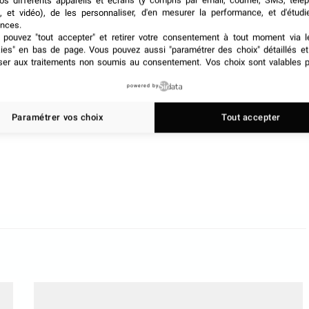
os différents appareils et écrans (y compris par email, courrier, SMS, télé
’hôtel prend la décision d’annuler un événement sans
, et vidéo), de les personnaliser, d'en mesurer la performance, et d'étudi
nces.
pouvez "tout accepter" et retirer votre consentement à tout moment via l
kies" en bas de page
. Vous pouvez aussi "paramétrer des choix" détaillés e
ments doivent
faire preuve de prudence
. Le choix du
ser aux traitements non soumis au consentement. Vos choix sont valables p
 solides et une compréhension claire des responsabilités
 ce contexte mouvant, la « sécurité des événements et
powered by
s professionnels de l’événementiel, garantissant ainsi la
Paramétrer vos choix
Tout accepter
 intérêts des organisateurs.