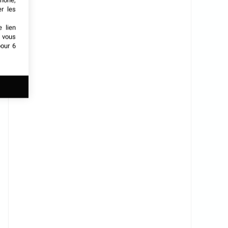
phone,
er les
e lien
t vous
our 6