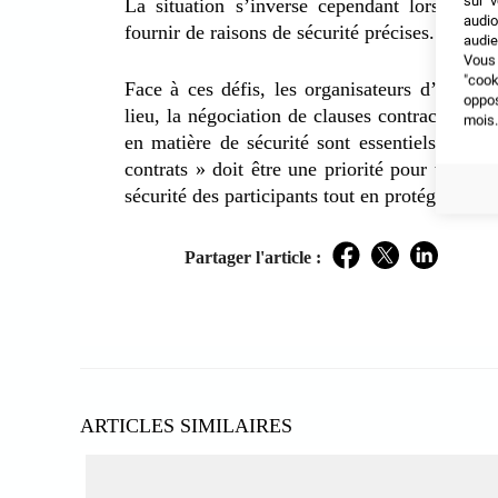
sur v
La situation s’inverse cependant lorsque l
audio
fournir de raisons de sécurité précises.
audie
Vous 
"coo
Face à ces défis, les organisateurs d’événe
oppo
lieu, la négociation de clauses contractuelles
mois.
en matière de sécurité sont essentiels. Dans
contrats » doit être une priorité pour tous le
sécurité des participants tout en protégeant les
Partager l'article :
Facebook
Twitter
LinkedIn
ARTICLES SIMILAIRES