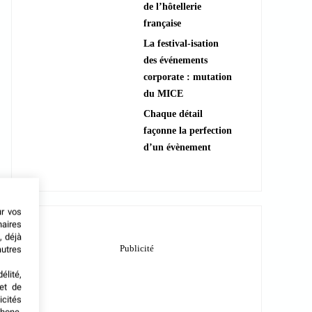
de l’hôtellerie
française
La festival-isation
des événements
corporate : mutation
du MICE
Chaque détail
façonne la perfection
d’un évènement
ur vos
naires
, déjà
autres
élité,
met de
icités