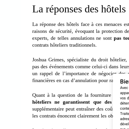
La réponses des hôtels
La réponse des hôtels face à ces menaces e
raisons de sécurité, évoquant la protection de
experts, de telles annulations ne sont
pas to
contrats hôteliers traditionnels.
Joshua Grimes, spécialiste du droit hôtelier
pas des événements comme celui-ci dans leurs 
un rappel de l’importance de négocier des cl
financières en cas d’annulation pour raisons de
Bi
Avec
appar
Quant à la question de la fourniture d’une s
vos d
hôteliers ne garantissent que des mesur
déten
supplémentaire peut entraîner des coûts additi
conte
Trait
les contrats énoncent clairement les obligation
adres
dével