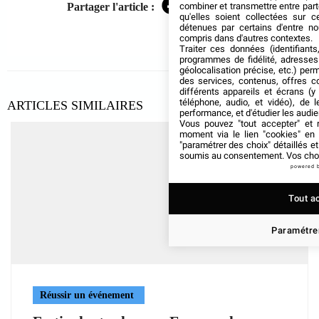
Partager l'article :
combiner et transmettre entre par
Facebook
Twitter
LinkedIn
qu'elles soient collectées sur 
détenues par certains d'entre no
compris dans d'autres contextes.
Traiter ces données (identifiants
programmes de fidélité, adresses 
géolocalisation précise, etc.) per
des services, contenus, offres c
différents appareils et écrans (y
téléphone, audio, et vidéo), de l
ARTICLES SIMILAIRES
performance, et d'étudier les audi
Vous pouvez "tout accepter" et r
moment via le lien "cookies" en
"paramétrer des choix" détaillés e
soumis au consentement. Vos choix
powered 
Tout a
Paramétrer
Réussir un événement