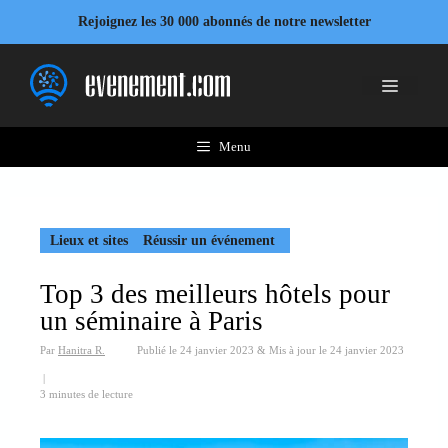
Aller
Rejoignez les 30 000 abonnés de notre newsletter
au
contenu
Menu
Menu
Lieux et sites
Réussir un événement
Top 3 des meilleurs hôtels pour
un séminaire à Paris
Par
Hanitra R.
Publié le
24 janvier 2023
&
Mis à jour le
24 janvier 2023
|
3 minutes de lecture