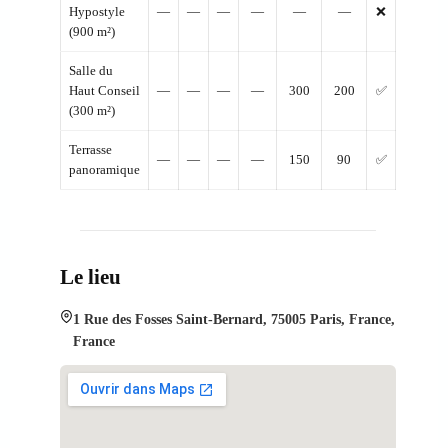
Hypostyle
—
—
—
—
—
—
❌
(900 m²)
Salle du
Haut Conseil
—
—
—
—
300
200
✅
(300 m²)
Terrasse
—
—
—
—
150
90
✅
panoramique
Le lieu
1 Rue des Fosses Saint-Bernard, 75005 Paris, France,
France