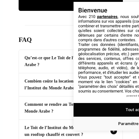
Bienvenue
Regarder sur YouTube ↗
Avec 210
partenaires
, nous sou
informations sur vos appareils (coo
combiner et transmettre entre par
qu'elles soient collectées sur 
détenues par certains d'entre no
FAQ
compris dans d'autres contextes.
Traiter ces données (identifiants
programmes de fidélité, adresses 
géolocalisation précise, etc.) per
Qu’est-ce que Le Toit de l’Institut du Monde
des services, contenus, offres c
+
différents appareils et écrans (y
Arabe ?
téléphone, audio, et vidéo), de l
performance, et d'étudier les audi
Vous pouvez "tout accepter" et r
Combien coûte la location du Toit de
moment via le lien "cookies" en
+
"paramétrer des choix" détaillés e
l’Institut du Monde Arabe ?
soumis au consentement. Vos choix
powered 
Comment se rendre au Toit de l’Institut du
+
Tout a
Monde Arabe ?
Paramétrer
Le Toit de l’Institut du Monde Arabe est-il
+
un rooftop chauffé et couvert ?