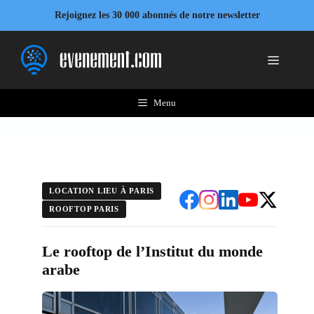
Aller
Rejoignez les 30 000 abonnés de notre newsletter
au
contenu
Menu
Menu
LOCATION LIEU À PARIS
ROOFTOP PARIS
Le rooftop de l’Institut du monde
arabe