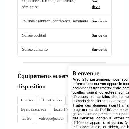
½ journée : réunion, conférence,
Sur
devis
séminaire
Journée : réunion, conférence, séminaire
Sur devis
Soirée cocktail
Sur devis
Soirée dansante
Sur devis
Bienvenue
Équipements et services à
Avec 210
partenaires
, nous sou
informations sur vos appareils (coo
disposition
combiner et transmettre entre par
qu'elles soient collectées sur 
détenues par certains d'entre no
Chaises
Climatisation
Écran informatique
compris dans d'autres contextes.
Traiter ces données (identifiants
Équipement son
Écran TV
Lecteur DVD
programmes de fidélité, adresses 
géolocalisation précise, etc.) per
des services, contenus, offres c
Tables
Vidéoprojecteur
Wi-Fi
différents appareils et écrans (y
téléphone, audio, et vidéo), de l