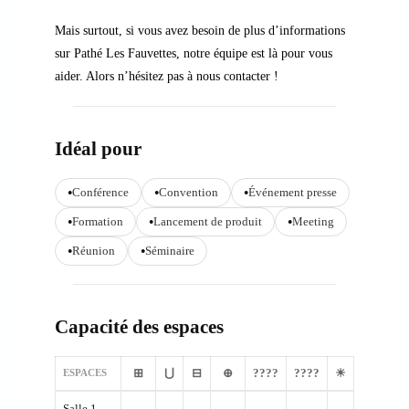
Mais
surtout
,
si
vous
avez
besoin
de
plus
d’informations
sur
Pathé Les Fauvettes,
notre
équipe
est
là
pour
vous
aider
.
Alors
n’hésitez
pas
à
nous
contacter
!
Idéal pour
Conférence
Convention
Événement presse
Formation
Lancement de produit
Meeting
Réunion
Séminaire
Capacité des espaces
⊞
⋃
⊟
⊕
????
????
☀
ESPACES
Salle 1