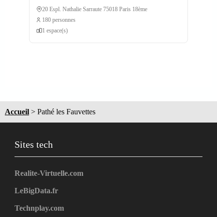
20 Espl. Nathalie Sarraute 75018 Paris 18ème
180 personnes
1 espace(s)
Accueil
>
Pathé les Fauvettes
Sites tech
Realite-Virtuelle.com
LeBigData.fr
Technplay.com