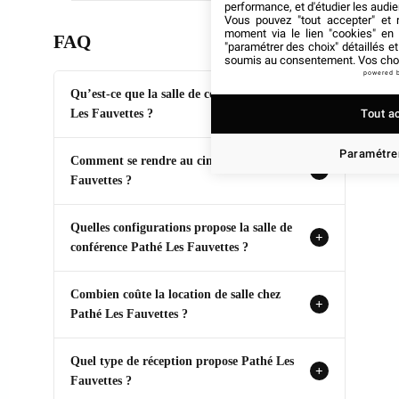
performance, et d'étudier les audi
Vous pouvez "tout accepter" et r
moment via le lien "cookies" en
FAQ
"paramétrer des choix" détaillés e
soumis au consentement. Vos choix
powered 
Qu’est-ce que la salle de conférence Pathé
+
Tout a
Les Fauvettes ?
Paramétrer
Comment se rendre au cinéma Pathé Les
+
Fauvettes ?
Quelles configurations propose la salle de
+
conférence Pathé Les Fauvettes ?
Combien coûte la location‌ de salle chez
+
Pathé Les Fauvettes ?
Quel type de réception propose Pathé Les
+
Fauvettes ?