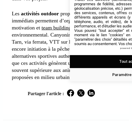
programmes de fidélité, adresses 
géolocalisation précise, etc.) per
Les
activités outdoor
proposées dans les environs
des services, contenus, offres c
différents appareils et écrans (y
immédiats permettent d’organiser des voyages de
téléphone, audio, et vidéo), de l
performance, et d'étudier les audi
motivation et
team buildings
à faible impact
Vous pouvez "tout accepter" et r
environnemental. Canyoning dans les gorges du
moment via le lien "cookies" en
"paramétrer des choix" détaillés e
Tarn, via ferrata, VTT sur les chemins balisés ou
soumis au consentement. Vos choix
encore initiation à la pêche en rivière offrent des
powered 
alternatives sportives authentiques. Je remarque
Tout a
que ces activités génèrent une cohésion d’équipe
souvent supérieure aux animations artificielles
Paramétrer
proposées en milieu urbain.
Partager l'article :
Facebook
Twitter
LinkedIn