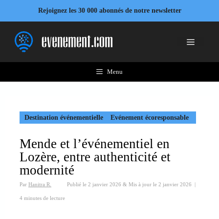
Aller
Rejoignez les 30 000 abonnés de notre newsletter
au
contenu
Menu
Menu
Destination événementielle
Evénement écoresponsable
Mende et l’événementiel en
Lozère, entre authenticité et
modernité
Par
Hanitra R.
Publié le
2 janvier 2026
&
Mis à jour le
2 janvier 2026
|
4 minutes de lecture