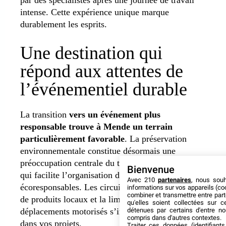
intense. Cette expérience unique marque
durablement les esprits.
Une destination qui
répond aux attentes de
l’événementiel durable
La transition
vers un événement plus
responsable trouve à Mende un terrain
particulièrement favorable
. La préservation
environnementale constitue désormais une
préoccupation centrale du territoire lozérien, ce
Bienvenue
qui facilite l’organisation de manifestations
Avec 210
partenaires
, nous sou
écoresponsables. Les circuits courts, l’utilisation
informations sur vos appareils (coo
combiner et transmettre entre par
de produits locaux et la limitation des
qu'elles soient collectées sur 
déplacements motorisés s’intègrent naturellement
détenues par certains d'entre no
compris dans d'autres contextes.
dans vos projets.
Traiter ces données (identifiants