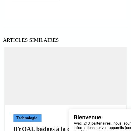
ARTICLES SIMILAIRES
Bienvenue
Technologie
Avec 210
partenaires
, nous sou
informations sur vos appareils (coo
BYOAI, badges à la demande, NFC : ce