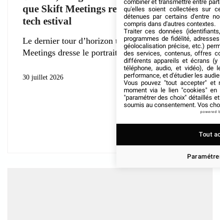
combiner et transmettre entre par
que Skift Meetings retient de l’event
qu'elles soient collectées sur 
détenues par certains d'entre no
tech estival
compris dans d'autres contextes.
Traiter ces données (identifiants
programmes de fidélité, adresses 
Le dernier tour d’horizon technologique de Skift
géolocalisation précise, etc.) per
Meetings dresse le portrait d’un secteur
des services, contenus, offres c
différents appareils et écrans (y
téléphone, audio, et vidéo), de l
performance, et d'étudier les audi
30 juillet 2026
Vous pouvez "tout accepter" et r
moment via le lien "cookies" en
"paramétrer des choix" détaillés e
soumis au consentement. Vos choix
powered 
Tout a
Paramétrer