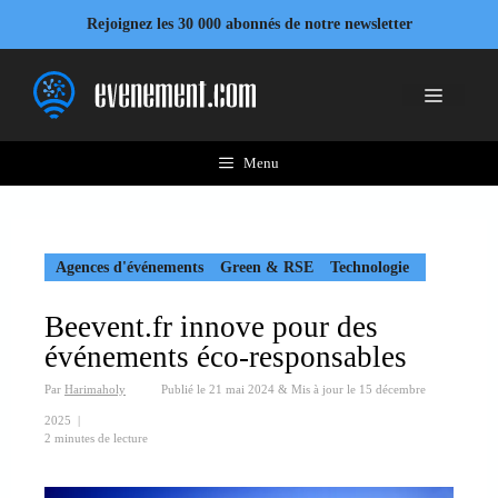
Aller
Rejoignez les 30 000 abonnés de notre newsletter
au
contenu
Menu
Menu
Agences d'événements
Green & RSE
Technologie
Beevent.fr innove pour des
événements éco-responsables
Par
Harimaholy
Publié le
21 mai 2024
&
Mis à jour le
15 décembre
2025
|
2 minutes de lecture