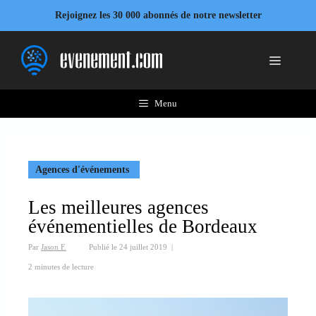
Aller
Rejoignez les 30 000 abonnés de notre newsletter
au
contenu
Menu
Menu
Agences d'événements
Les meilleures agences
événementielles de Bordeaux
Par
Jason F.
Publié le
24 juillet 2019
|
2 minutes de lecture