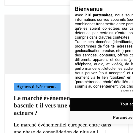
Bienvenue
Avec 210
partenaires
, nous sou
informations sur vos appareils (coo
combiner et transmettre entre par
qu'elles soient collectées sur 
détenues par certains d'entre no
compris dans d'autres contextes.
Traiter ces données (identifiants
programmes de fidélité, adresses 
géolocalisation précise, etc.) per
des services, contenus, offres c
différents appareils et écrans (y
téléphone, audio, et vidéo), de l
performance, et d'étudier les audi
Vous pouvez "tout accepter" et r
moment via le lien "cookies" en
"paramétrer des choix" détaillés e
soumis au consentement. Vos choix
Agences d'événements
powered 
Le marché événementiel européen
bascule-t-il vers une concentration des
Tout a
acteurs ?
Paramétrer
Le marché événementiel européen entre dans
une phase de consolidation de plus en