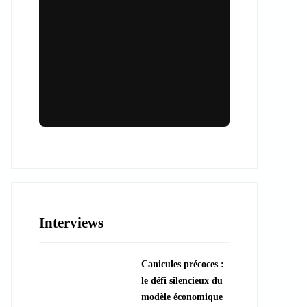
Lieux & animations pour des
événements inoubliables
Des espaces d'exception et des activités
uniques pour vos événements professionnels
ou particuliers.
Interviews
????️ Découvrir les lieux
Canicules précoces :
???? Explorer les animations
le défi silencieux du
modèle économique