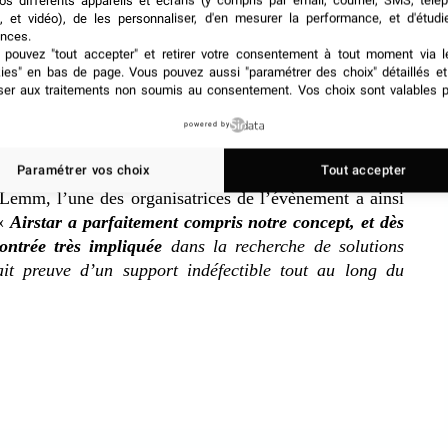
os différents appareils et écrans (y compris par email, courrier, SMS, télé
, et vidéo), de les personnaliser, d'en mesurer la performance, et d'étudi
ations lumineuses étaient proposées. Les spectateurs ont
nces.
élégante.
L’une des attractions du spectacle était
pouvez "tout accepter" et retirer votre consentement à tout moment via l
kies" en bas de page
. Vous pouvez aussi "paramétrer des choix" détaillés e
ant de l’entreprise française Airstar
.
ser aux traitements non soumis au consentement. Vos choix sont valables p
le d’un diamètre de 6 mètres qui illuminait le ciel des
powered by
 signée Airstar a fait sensation durant le spectacle qui
Paramétrer vos choix
Tout accepter
es. Plusieurs prototypes ont été nécessaire pour mettre
 Lemm, l’une des organisatrices de l’évènement a ainsi
 «
Airstar a parfaitement compris notre concept, et dès
ontrée très impliquée
dans la recherche de solutions
ait preuve d’un support indéfectible tout au long du