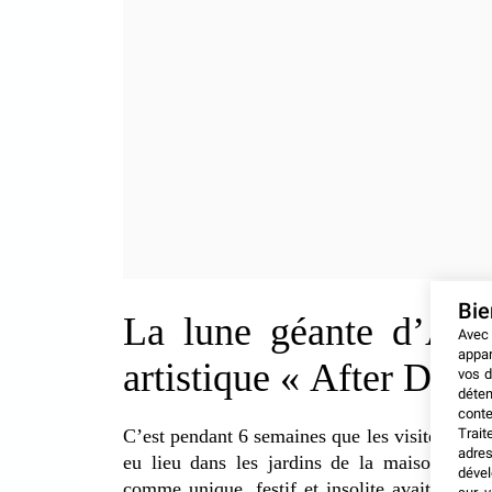
Bi
La lune géante d’Airs
Avec
appar
artistique « After Dark
vos d
déten
conte
Trait
C’est pendant 6 semaines que les visiteurs on
adres
eu lieu dans les jardins de la maison Chis
dével
comme unique, festif et insolite avait lieu d