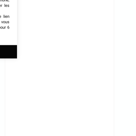
phone,
er les
e lien
t vous
our 6