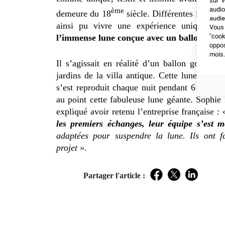
sur v
audio
ème
demeure du 18
siècle. Différentes illumin
audie
ainsi pu vivre une expérience unique et 
Vous 
"coo
l’immense lune conçue avec un ballon éclair
oppo
mois.
Il s’agissait en réalité d’un ballon gonflab
jardins de la villa antique. Cette lune géante
s’est reproduit chaque nuit pendant 6 semain
au point cette fabuleuse lune géante. Sophie
expliqué avoir retenu l’entreprise française :
les premiers échanges, leur équipe s’est m
adaptées pour suspendre la lune. Ils ont f
projet
».
Partager l'article :
Facebook
Twitter
LinkedIn