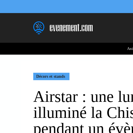
Aller
au
contenu
Ani
Décors et stands
Airstar : une l
illuminé la Ch
pendant un év