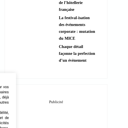
de l’hôtellerie
française
La festival-isation
des événements
corporate : mutation
du MICE
Chaque détail
façonne la perfection
d’un évènement
ur vos
naires
, déjà
autres
élité,
met de
icités