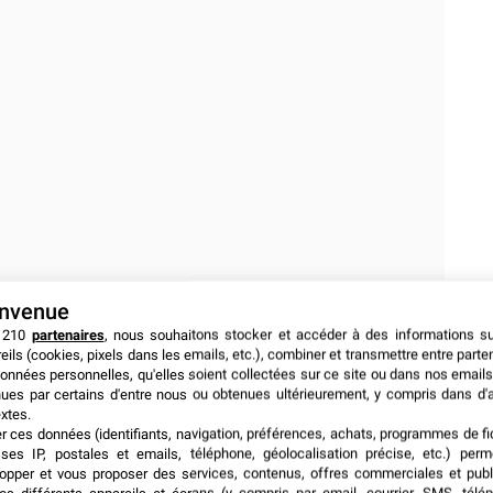
envenue
tar a illuminé l’évènement
 210
partenaires
, nous souhaitons stocker et accéder à des informations s
eils (cookies, pixels dans les emails, etc.), combiner et transmettre entre parte
 »
onnées personnelles, qu'elles soient collectées sur ce site ou dans nos emails
ues par certains d'entre nous ou obtenues ultérieurement, y compris dans d'
xtes.
er ces données (identifiants, navigation, préférences, achats, programmes de fid
t pu admirer l’évènement artistique « After Dark » qui a
ses IP, postales et emails, téléphone, géolocalisation précise, etc.) per
wick House. Ce spectacle, décrit par ses concepteurs
opper et vous proposer des services, contenus, offres commerciales et publ
ès que la nuit tombait sur les jardins de la magnifique