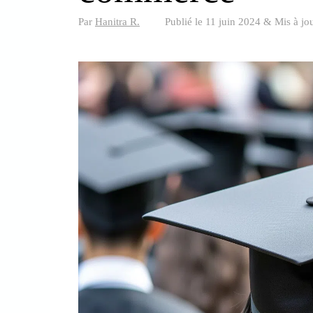
Par
Hanitra R.
Publié le
11 juin 2024
&
Mis à jo