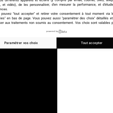
os différents appareils et écrans (y compris par email, courrier, SMS, télé
, et vidéo), de les personnaliser, d'en mesurer la performance, et d'étudi
nces.
pouvez "tout accepter" et retirer votre consentement à tout moment via l
kies" en bas de page
. Vous pouvez aussi "paramétrer des choix" détaillés e
ser aux traitements non soumis au consentement. Vos choix sont valables p
powered by
Paramétrer vos choix
Tout accepter