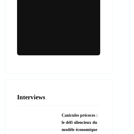
Lieux & animations pour des
événements inoubliables
Des espaces d'exception et des activités
uniques pour vos événements professionnels
ou particuliers.
Interviews
????️ Découvrir les lieux
Canicules précoces :
???? Explorer les animations
le défi silencieux du
modèle économique