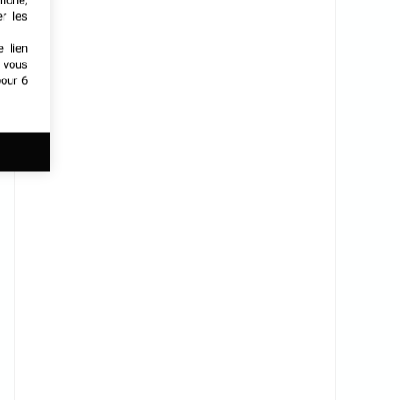
phone,
er les
e lien
t vous
our 6