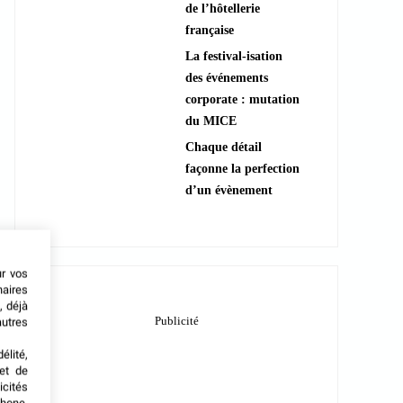
de l’hôtellerie
française
La festival-isation
des événements
corporate : mutation
du MICE
Chaque détail
façonne la perfection
d’un évènement
ur vos
naires
, déjà
autres
élité,
met de
icités