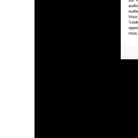
sur v
audio
audie
Vous 
"coo
oppo
mois.